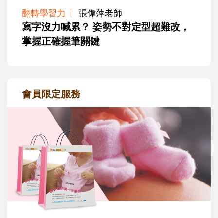
翻轉學習力
張偉萍老師
寫字沒力喊累？ 姿勢不對定型超難改，
掌握正確握筆關鍵
會員限定服務