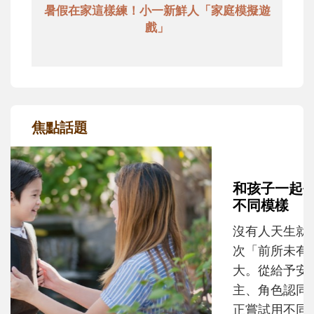
暑假在家這樣練！小一新鮮人「家庭模擬遊
戲」
焦點話題