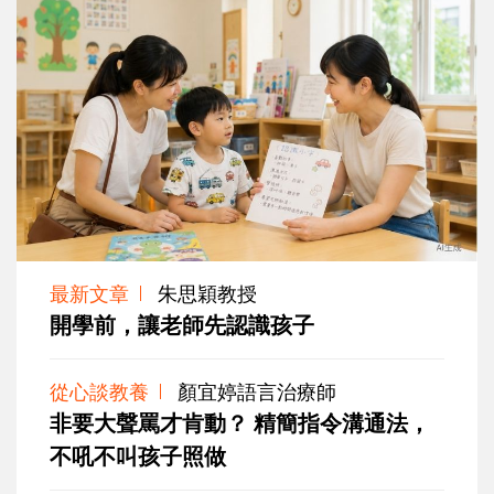
最新文章
朱思穎教授
開學前，讓老師先認識孩子
從心談教養
顏宜婷語言治療師
非要大聲罵才肯動？ 精簡指令溝通法，
不吼不叫孩子照做