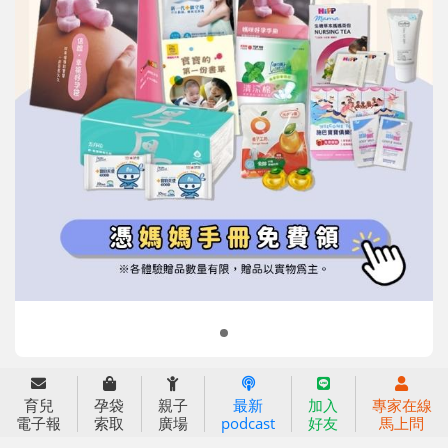
信誼基金會
附設幼兒園
信誼兒童發展國際研討會
實驗幼兒園
2022信誼年度報告
小袋鼠幼師網
2023信誼年度報告
2024信誼年度報告
2025信誼年度報告
育兒服務
育兒
孕袋
親子
最新
加入
專家在線
好好育兒
電子報
索取
廣場
podcast
好友
馬上問
好孕袋