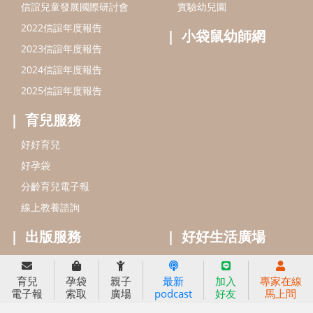
分齡育兒電子報
線上教養諮詢
出版服務
好好生活廣場
信誼基金出版社
小太陽親子館
小太陽親子書房
閱讀推廣
知新劇場
Bookstart閱讀起步走
農人餐桌
信誼幼兒文學獎
Green & Safe
信誼兒童動畫獎
小袋鼠說故事劇團
service@hsin-yi.org.tw
信誼好好育兒
小太陽親子館
小太陽親子書房
育兒
孕袋
親子
最新
加入
專家在線
(02)2396-5305轉2345 (週一～週五 9:00～18:00)
電子報
索取
廣場
podcast
好友
馬上問
認識信誼
合作洽談
智慧財產權聲明