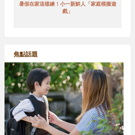
暑假在家這樣練！小一新鮮人「家庭模擬遊
戲」
焦點話題