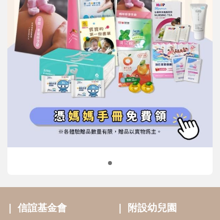
信誼基金會
附設幼兒園
信誼兒童發展國際研討會
實驗幼兒園
2022信誼年度報告
小袋鼠幼師網
2023信誼年度報告
2024信誼年度報告
2025信誼年度報告
育兒服務
好好育兒
好孕袋