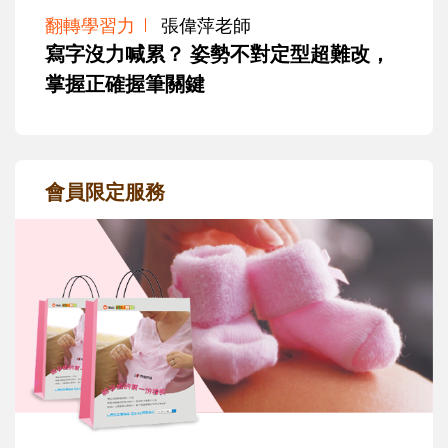
翻轉學習力
張偉萍老師
寫字沒力喊累？ 姿勢不對定型超難改，
掌握正確握筆關鍵
會員限定服務