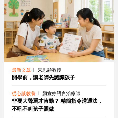
最新文章
朱思穎教授
開學前，讓老師先認識孩子
從心談教養
顏宜婷語言治療師
非要大聲罵才肯動？ 精簡指令溝通法，
不吼不叫孩子照做