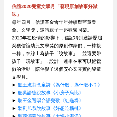
信誼2020兒童文學月「發現原創故事好滋
味」
每年四月，信誼基金會年年持續舉辦童樂
會、文學獎，邀請親子一起歡聚同樂。
2020年在疫情的影響下，信誼特別邀請歷屆
榮獲信誼幼兒文學獎的原創作家們，一棒接
一棒，在線上為孩子「說故事」，並還要帶
孩子「玩故事」，設計一連串在家可以輕鬆
做的活動，陪伴親子過個安心又充實的兒童
文學月。
►
聽王淑芬念童詩《為什麼，為什麼不？》
►
聽吳語緁說故事《小房子烏比》
►
聽王金選唱台語兒歌《紅龜粿》
►
聽劉旭恭說故事《好想吃榴槤》
►
聽蕭湄羲說故事《大海小海浪》