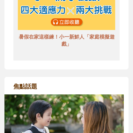
暑假在家這樣練！小一新鮮人「家庭模擬遊
戲」
焦點話題