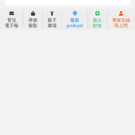
育兒服務
育兒
孕袋
親子
最新
加入
專家在線
好好育兒
電子報
索取
廣場
podcast
好友
馬上問
好孕袋
分齡育兒電子報
線上教養諮詢
出版服務
好好生活廣場
信誼基金出版社
小太陽親子館
小太陽親子書房
閱讀推廣
知新劇場
Bookstart閱讀起步走
農人餐桌
信誼幼兒文學獎
Green & Safe
信誼兒童動畫獎
小袋鼠說故事劇團
service@hsin-yi.org.tw