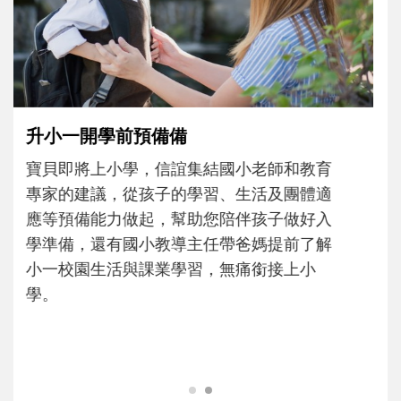
和孩子一起長大的那個男人│讀懂父親的
不同模樣
沒有人天生就擅長當爸爸！男人總是在一次
次「前所未有」的體驗中，跟著孩子一起長
大。從給予安全感的肢體遊戲，到獨立自
主、角色認同及解決問題的能力養成。爸爸
正嘗試用不同的模樣，參與孩子每個重要的
成長歷程。