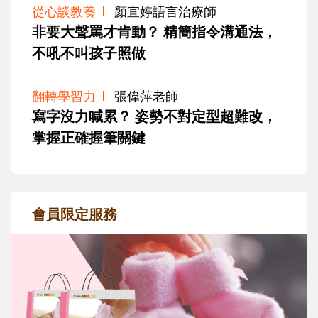
從心談教養
顏宜婷語言治療師
非要大聲罵才肯動？ 精簡指令溝通法，
不吼不叫孩子照做
翻轉學習力
張偉萍老師
寫字沒力喊累？ 姿勢不對定型超難改，
掌握正確握筆關鍵
會員限定服務