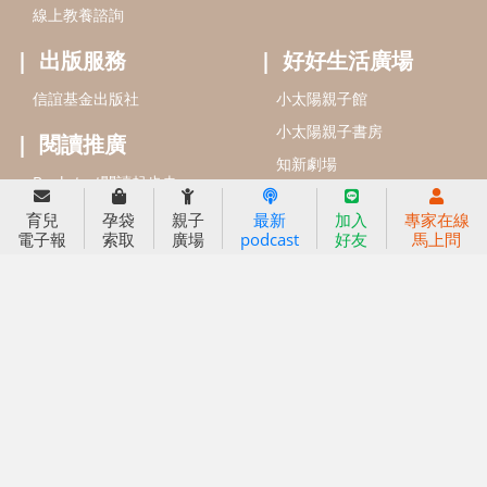
信誼兒童發展國際研討會
實驗幼兒園
2022信誼年度報告
小袋鼠幼師網
2023信誼年度報告
2024信誼年度報告
2025信誼年度報告
育兒服務
育兒
孕袋
親子
最新
加入
專家在線
好好育兒
電子報
索取
廣場
podcast
好友
馬上問
好孕袋
分齡育兒電子報
線上教養諮詢
出版服務
好好生活廣場
信誼基金出版社
小太陽親子館
小太陽親子書房
閱讀推廣
知新劇場
Bookstart閱讀起步走