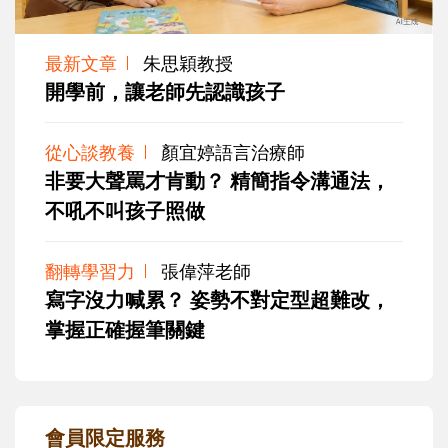
最新文章
朱思穎教授
開學前，讓老師先認識孩子
從心談教養
顏宜婷語言治療師
非要大聲罵才肯動？ 精簡指令溝通法，
不吼不叫孩子照做
翻轉學習力
張偉萍老師
寫字沒力喊累？ 姿勢不對定型超難改，
掌握正確握筆關鍵
會員限定服務