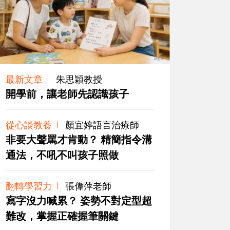
最新文章
朱思穎教授
開學前，讓老師先認識孩子
從心談教養
顏宜婷語言治療師
非要大聲罵才肯動？ 精簡指令溝
通法，不吼不叫孩子照做
翻轉學習力
張偉萍老師
寫字沒力喊累？ 姿勢不對定型超
難改，掌握正確握筆關鍵