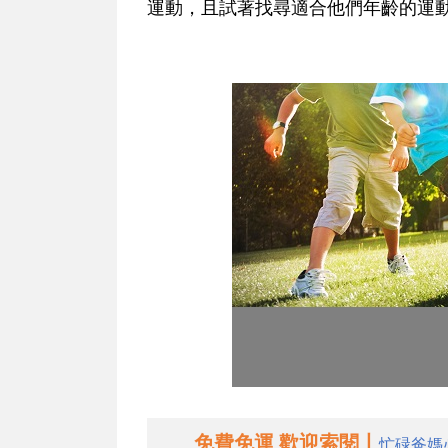
運動，且試著找尋適合他們年齡的運
免費免運 歡迎索閱丨
忙碌爸媽