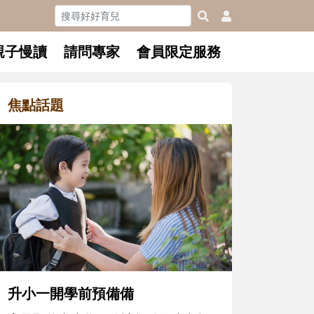
親子慢讀
請問專家
會員限定服務
焦點話題
和孩子一起長大的那個男人│讀
懂父親的不同模樣
沒有人天生就擅長當爸爸！男人總是
在一次次「前所未有」的體驗中，跟
著孩子一起長大。從給予安全感的肢
體遊戲，到獨立自主、角色認同及解
決問題的能力養成。爸爸正嘗試用不
同的模樣，參與孩子每個重要的成長