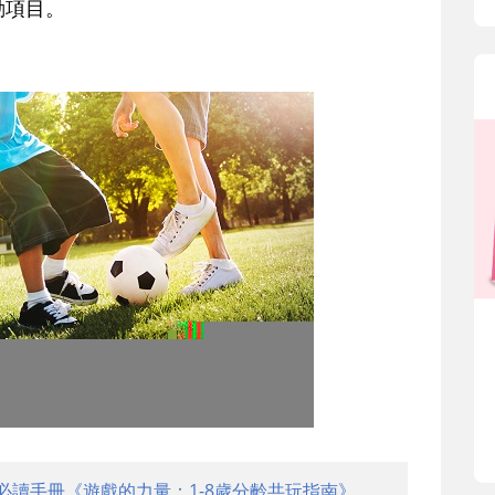
動項目。
必讀手冊《遊戲的力量：1-8歲分齡共玩指南》