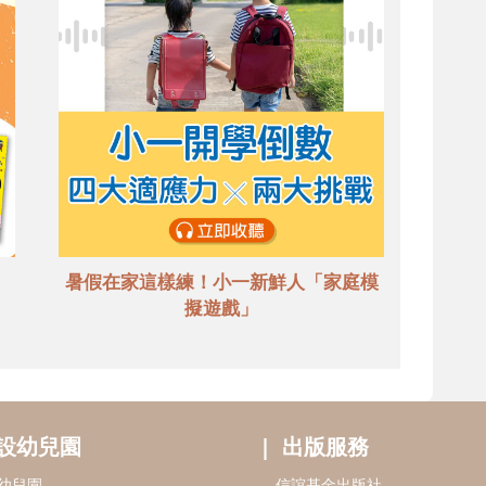
暑假在家這樣練！小一新鮮人「家庭模
擬遊戲」
設幼兒園
出版服務
幼兒園
信誼基金出版社