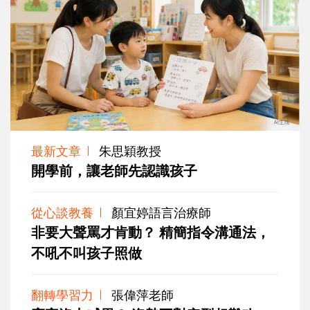
最新文章
朱思穎教授
開學前，讓老師先認識孩子
從心談教養
顏宜婷語言治療師
非要大聲罵才肯動？ 精簡指令溝通法，
不吼不叫孩子照做
翻轉學習力
張偉萍老師