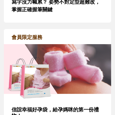
寫字沒力喊累？ 姿勢不對定型超難改，
掌握正確握筆關鍵
會員限定服務
信誼幸福好孕袋，給孕媽咪的第一份禮