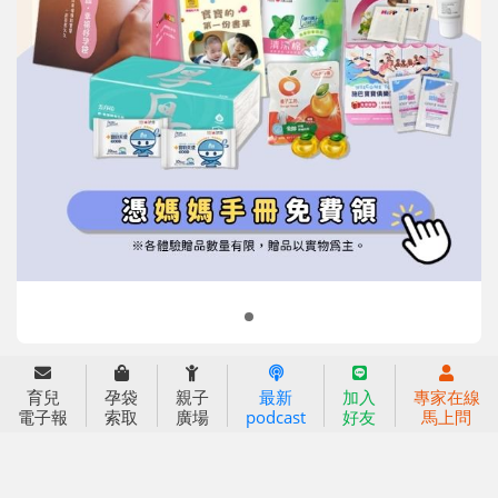
育兒
孕袋
親子
最新
加入
專家在線
信誼基金會
附設幼兒園
電子報
索取
廣場
podcast
好友
馬上問
信誼兒童發展國際研討會
實驗幼兒園
2022信誼年度報告