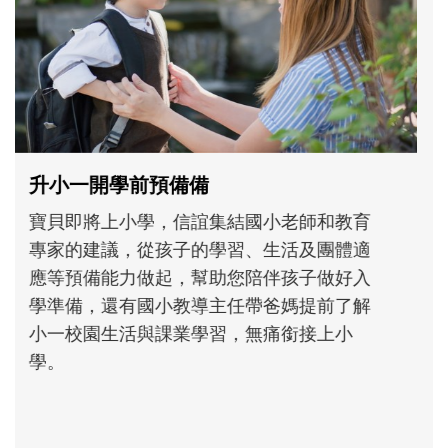
和孩子一起長大的那個男人│讀懂父親的
不同模樣
沒有人天生就擅長當爸爸！男人總是在一次
次「前所未有」的體驗中，跟著孩子一起長
大。從給予安全感的肢體遊戲，到獨立自
主、角色認同及解決問題的能力養成。爸爸
正嘗試用不同的模樣，參與孩子每個重要的
成長歷程。