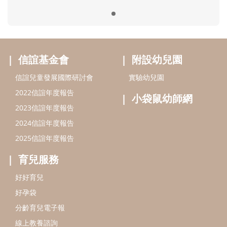
2025信誼年度報告
育兒服務
好好育兒
好孕袋
分齡育兒電子報
線上教養諮詢
出版服務
好好生活廣場
信誼基金出版社
小太陽親子館
小太陽親子書房
閱讀推廣
知新劇場
Bookstart閱讀起步走
農人餐桌
信誼幼兒文學獎
Green & Safe
信誼兒童動畫獎
小袋鼠說故事劇團