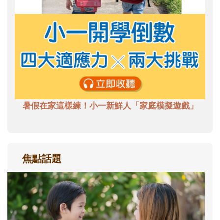
暑假在家這樣練！小一新鮮人「家庭模擬遊戲」
焦點話題