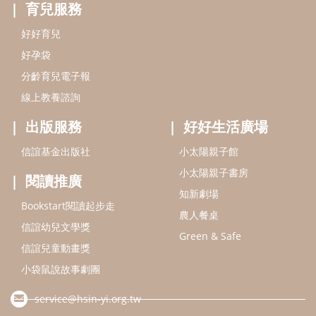
育兒服務
好好育兒
好孕袋
分齡育兒電子報
線上教養諮詢
出版服務
好好生活廣場
信誼基金出版社
小太陽親子館
小太陽親子書房
閱讀推廣
知新劇場
Bookstart閱讀起步走
農人餐桌
信誼幼兒文學獎
Green & Safe
信誼兒童動畫獎
小袋鼠說故事劇團
service@hsin-yi.org.tw