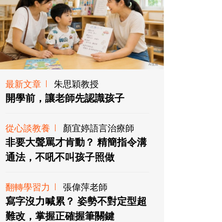
最新文章
朱思穎教授
開學前，讓老師先認識孩子
從心談教養
顏宜婷語言治療師
非要大聲罵才肯動？ 精簡指令溝
通法，不吼不叫孩子照做
翻轉學習力
張偉萍老師
寫字沒力喊累？ 姿勢不對定型超
難改，掌握正確握筆關鍵