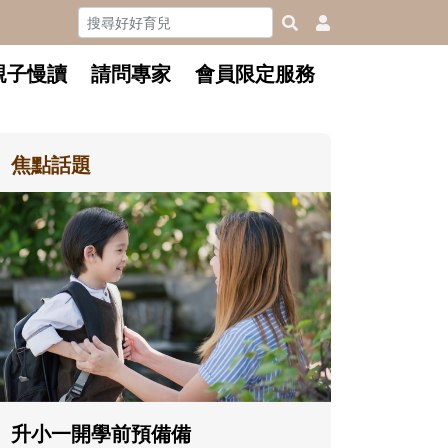
親子慢讀
請問專家
會員限定服務
焦點話題
和孩子一
懂父親的
沒有人天
在一次次
著孩子一
體遊戲，
決問題的
升小一開學前預備備