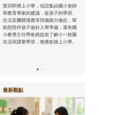
同的模樣
寶貝即將上小學，信誼集結國小老師
歷程。
和教育專家的建議，從孩子的學習、
生活及團體適應等預備能力做起，幫
助您陪伴孩子做好入學準備，還有國
小教導主任帶爸媽提前了解小一校園
生活與課業學習，無痛銜接上小學。
最新觀點