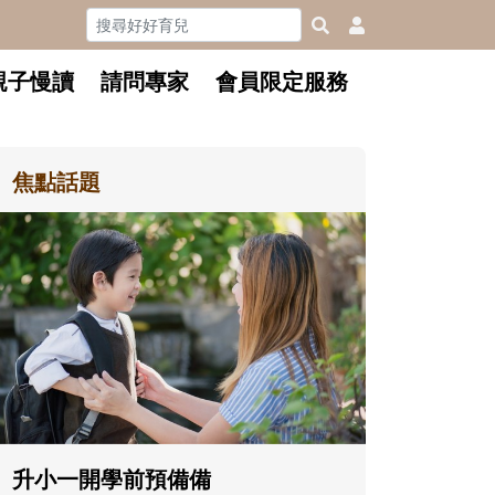
親子慢讀
請問專家
會員限定服務
焦點話題
和孩子一起長大的那個男人│讀
懂父親的不同模樣
沒有人天生就擅長當爸爸！男人總是
在一次次「前所未有」的體驗中，跟
著孩子一起長大。從給予安全感的肢
體遊戲，到獨立自主、角色認同及解
決問題的能力養成。爸爸正嘗試用不