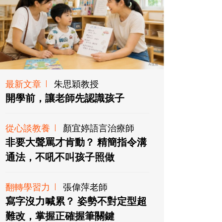
最新文章
朱思穎教授
開學前，讓老師先認識孩子
從心談教養
顏宜婷語言治療師
非要大聲罵才肯動？ 精簡指令溝
通法，不吼不叫孩子照做
翻轉學習力
張偉萍老師
寫字沒力喊累？ 姿勢不對定型超
難改，掌握正確握筆關鍵