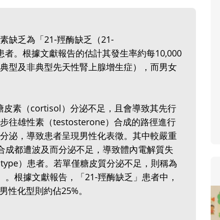
寶貝即將上小學，信誼集結國小
和教育專家的建議，從孩子的學
生活及團體適應等預備能力做起
缺乏為「21-羥酶缺乏（21-
助您陪伴孩子做好入學準備，還
%的患者。根據文獻報告的估計其發生率約每10,000
小教導主任帶爸媽提前了解小一
包含典型及非典型先天性腎上腺增生症），而男女
生活與課業學習，無痛銜接上小
皮素（cortisol）分泌不足，且會導致其先行
雄性素（testosterone）合成的路徑進行
分泌，導致患者呈現男性化表徵。其中較嚴重
e）的合成都遭波及而分泌不足，導致體內電解質失
ng type）患者。若單僅糖皮質分泌不足，則稱為
g type）。根據文獻報告，「21-羥酶缺乏」患者中，
男性化型則約佔25%。