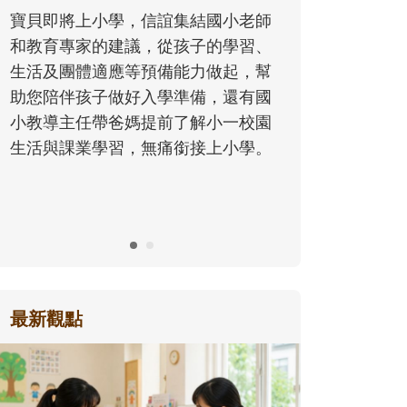
同的模樣，參與孩子每個重要的成長
老師
歷程。
習、
，幫
有國
校園
學。
最新觀點