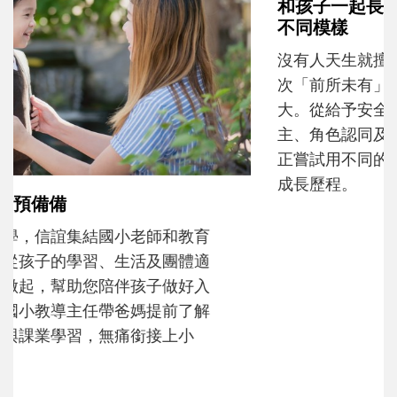
和孩子一起長大的那個男人│讀懂父親的
不同模樣
沒有人天生就擅長當爸爸！男人總是在一次
次「前所未有」的體驗中，跟著孩子一起長
大。從給予安全感的肢體遊戲，到獨立自
主、角色認同及解決問題的能力養成。爸爸
正嘗試用不同的模樣，參與孩子每個重要的
成長歷程。