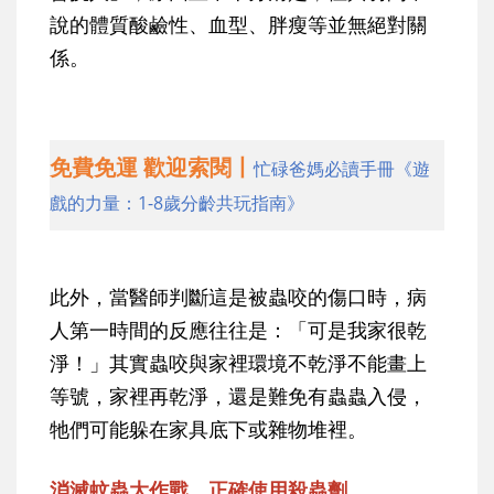
說的體質酸鹼性、血型、胖瘦等並無絕對關
係。
免費免運 歡迎索閱丨
忙碌爸媽必讀手冊《遊
戲的力量：1-8歲分齡共玩指南》
此外，當醫師判斷這是被蟲咬的傷口時，病
人第一時間的反應往往是：「可是我家很乾
淨！」其實蟲咬與家裡環境不乾淨不能畫上
等號，家裡再乾淨，還是難免有蟲蟲入侵，
牠們可能躲在家具底下或雜物堆裡。
消滅蚊蟲大作戰，正確使用殺蟲劑