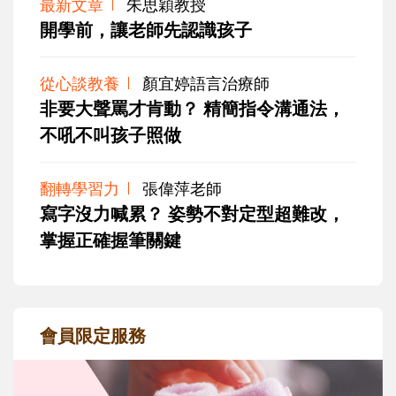
最新文章
朱思穎教授
開學前，讓老師先認識孩子
從心談教養
顏宜婷語言治療師
非要大聲罵才肯動？ 精簡指令溝通法，
不吼不叫孩子照做
翻轉學習力
張偉萍老師
寫字沒力喊累？ 姿勢不對定型超難改，
掌握正確握筆關鍵
會員限定服務