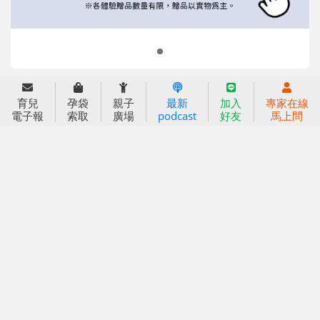
2023信誼年度報告
2024信誼年度報告
2025信誼年度報告
育兒服務
育兒
孕袋
親子
最新
加入
專家在線
好好育兒
電子報
索取
廣場
podcast
好友
馬上問
好孕袋
分齡育兒電子報
線上教養諮詢
出版服務
好好生活廣場
信誼基金出版社
小太陽親子館
小太陽親子書房
閱讀推廣
知新劇場
Bookstart閱讀起步走
農人餐桌
信誼幼兒文學獎
Green & Safe
信誼兒童動畫獎