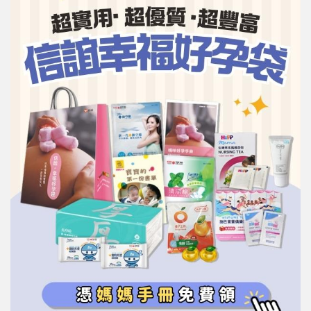
信誼基金會
附設幼兒園
信誼兒童發展國際研討會
實驗幼兒園
2022信誼年度報告
小袋鼠幼師網