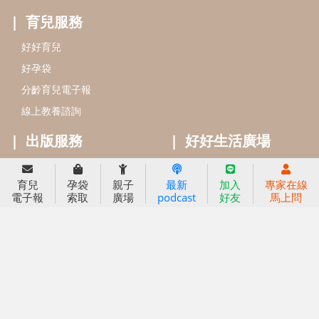
信誼基金會
附設幼兒園
信誼兒童發展國際研討會
實驗幼兒園
2022信誼年度報告
小袋鼠幼師網
2023信誼年度報告
2024信誼年度報告
2025信誼年度報告
育兒服務
育兒
孕袋
親子
最新
加入
專家在線
好好育兒
電子報
索取
廣場
podcast
好友
馬上問
好孕袋
分齡育兒電子報
線上教養諮詢
出版服務
好好生活廣場
信誼基金出版社
小太陽親子館