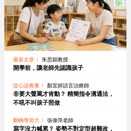
最新文章
朱思穎教授
開學前，讓老師先認識孩子
從心談教養
顏宜婷語言治療師
非要大聲罵才肯動？ 精簡指令溝通法，
不吼不叫孩子照做
翻轉學習力
張偉萍老師
寫字沒力喊累？ 姿勢不對定型超難改，