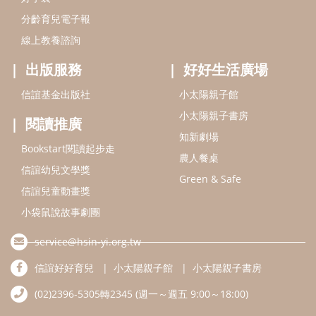
分齡育兒電子報
線上教養諮詢
出版服務
好好生活廣場
信誼基金出版社
小太陽親子館
小太陽親子書房
閱讀推廣
知新劇場
Bookstart閱讀起步走
農人餐桌
信誼幼兒文學獎
Green & Safe
信誼兒童動畫獎
小袋鼠說故事劇團
service@hsin-yi.org.tw
信誼好好育兒
小太陽親子館
小太陽親子書房
(02)2396-5305轉2345 (週一～週五 9:00～18:00)