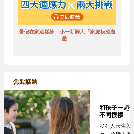
暑假在家這樣練！小一新鮮人「家庭模擬遊
戲」
焦點話題
和孩子一起長大的那個男人│讀懂父親的
不同模樣
沒有人天生就擅長當爸爸！男人總是在一次
次「前所未有」的體驗中，跟著孩子一起長