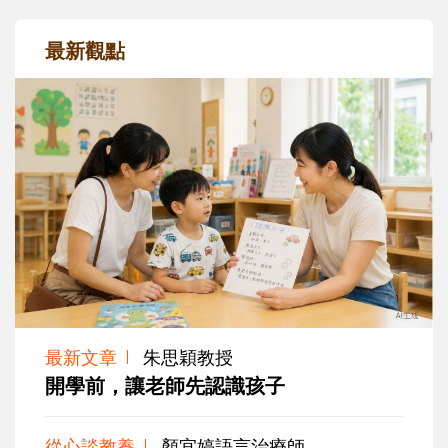
最新觀點
最新文章
朱思穎教授
開學前，讓老師先認識孩子
從心談教養
顏宜婷語言治療師