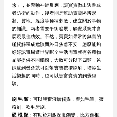
險」，並帶動神經反應，讓寶寶做出逃跑或
者防衛的動作，後者則是幫助寶寶區辨形
狀、質地、溫度等種種刺激，建立關於事物
的知識。兩者需要平衡發展，觸覺系統才會
展現最佳功效。不然，寶寶如果常將無害的
碰觸解釋成危險而終日焦慮不安，怎麼能夠
好好認識周遭世界呢？生活周遭就有各種物
品能提供不同觸感，大致可分以下四類，爸
媽逮到機會就可以幫寶寶按按刷刷，增添生
活樂趣的同時，也可以豐富寶寶的觸覺經
驗。
刷 毛 類：
可以興奮淺層觸覺，譬如毛筆、蜜
粉刷、軟毛牙刷。
硬 棍 類：
有助於刺激深度觸覺，比方麵棍、