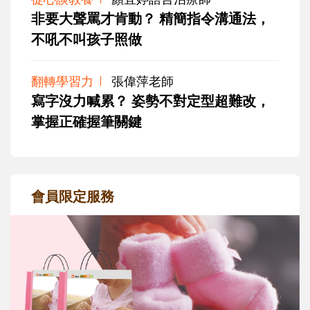
非要大聲罵才肯動？ 精簡指令溝通法，
不吼不叫孩子照做
翻轉學習力
張偉萍老師
寫字沒力喊累？ 姿勢不對定型超難改，
掌握正確握筆關鍵
會員限定服務