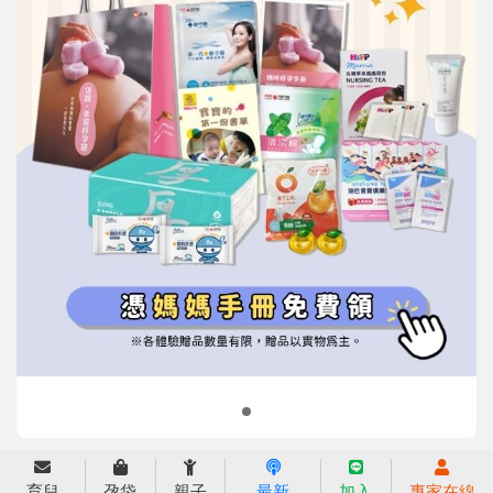
信誼基金會
附設幼兒園
信誼兒童發展國際研討會
實驗幼兒園
2022信誼年度報告
小袋鼠幼師網
2023信誼年度報告
2024信誼年度報告
2025信誼年度報告
育兒服務
育兒
孕袋
親子
最新
加入
專家在線
好好育兒