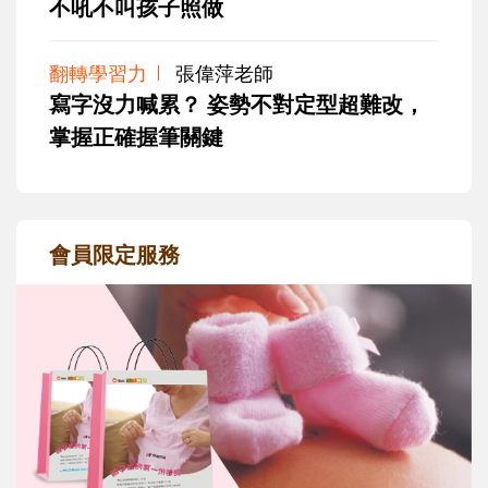
不吼不叫孩子照做
翻轉學習力
張偉萍老師
寫字沒力喊累？ 姿勢不對定型超難改，
掌握正確握筆關鍵
會員限定服務