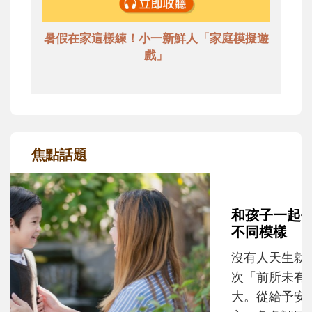
暑假在家這樣練！小一新鮮人「家庭模擬遊
戲」
焦點話題