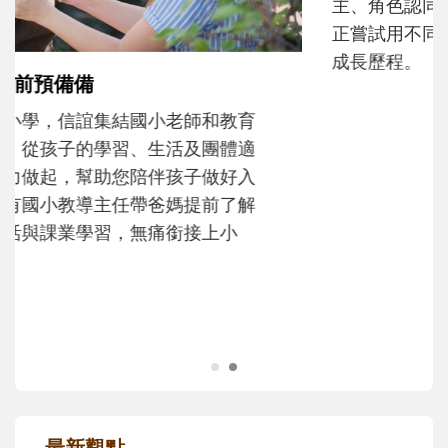
和孩子一起長大的那個男人│讀懂父親的
不同模樣
沒有人天生就擅長當爸爸！男人總是在一次
次「前所未有」的體驗中，跟著孩子一起長
大。從給予安全感的肢體遊戲，到獨立自
主、角色認同及解決問題的能力養成。爸爸
正嘗試用不同的模樣，參與孩子每個重要的
成長歷程。
最新觀點