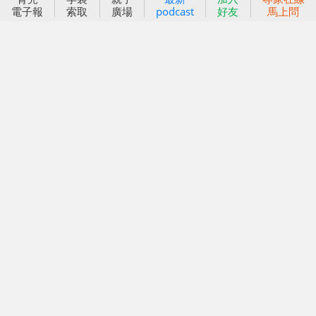
電子報
索取
廣場
podcast
好友
馬上問
好孕袋
分齡育兒電子報
線上教養諮詢
出版服務
好好生活廣場
信誼基金出版社
小太陽親子館
小太陽親子書房
閱讀推廣
知新劇場
Bookstart閱讀起步走
農人餐桌
信誼幼兒文學獎
Green & Safe
信誼兒童動畫獎
小袋鼠說故事劇團
service@hsin-yi.org.tw
信誼好好育兒
小太陽親子館
小太陽親子書房
(02)2396-5305轉2345 (週一～週五 9:00～18:00)