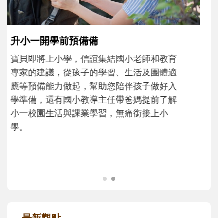
和孩子一起長大的那個男人│讀懂父親的
不同模樣
沒有人天生就擅長當爸爸！男人總是在一次
次「前所未有」的體驗中，跟著孩子一起長
大。從給予安全感的肢體遊戲，到獨立自
主、角色認同及解決問題的能力養成。爸爸
正嘗試用不同的模樣，參與孩子每個重要的
成長歷程。
最新觀點