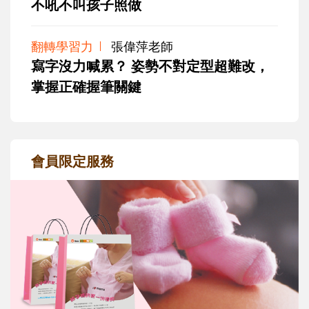
不吼不叫孩子照做
翻轉學習力
張偉萍老師
寫字沒力喊累？ 姿勢不對定型超難改，
掌握正確握筆關鍵
會員限定服務