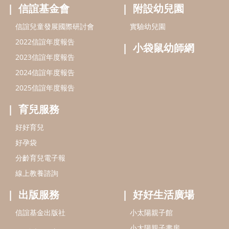
好孕袋
分齡育兒電子報
線上教養諮詢
出版服務
好好生活廣場
信誼基金出版社
小太陽親子館
小太陽親子書房
閱讀推廣
知新劇場
Bookstart閱讀起步走
農人餐桌
信誼幼兒文學獎
Green & Safe
信誼兒童動畫獎
小袋鼠說故事劇團
service@hsin-yi.org.tw
信誼好好育兒
小太陽親子館
小太陽親子書房
(02)2396-5305轉2345 (週一～週五 9:00～18:00)