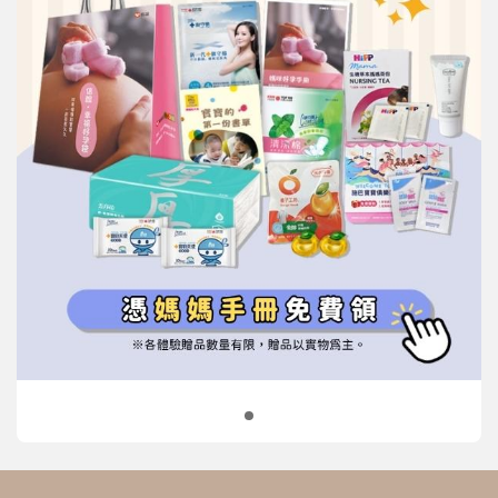
信誼基金會
附設幼兒園
信誼兒童發展國際研討會
實驗幼兒園
2022信誼年度報告
小袋鼠幼師網
2023信誼年度報告
2024信誼年度報告
2025信誼年度報告
育兒服務
好好育兒