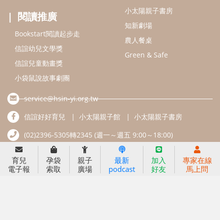
好好育兒
好孕袋
分齡育兒電子報
線上教養諮詢
出版服務
好好生活廣場
信誼基金出版社
小太陽親子館
小太陽親子書房
閱讀推廣
知新劇場
Bookstart閱讀起步走
農人餐桌
信誼幼兒文學獎
Green & Safe
信誼兒童動畫獎
育兒
孕袋
親子
最新
加入
專家在線
電子報
索取
廣場
podcast
好友
馬上問
小袋鼠說故事劇團
service@hsin-yi.org.tw
信誼好好育兒
小太陽親子館
小太陽親子書房