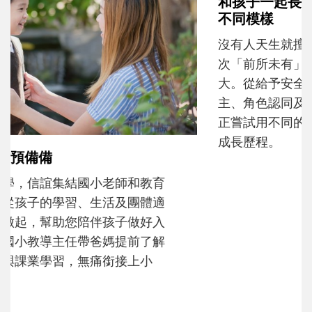
和孩子一起長大的那個男人│讀懂父親的
不同模樣
沒有人天生就擅長當爸爸！男人總是在一次
次「前所未有」的體驗中，跟著孩子一起長
大。從給予安全感的肢體遊戲，到獨立自
主、角色認同及解決問題的能力養成。爸爸
正嘗試用不同的模樣，參與孩子每個重要的
成長歷程。