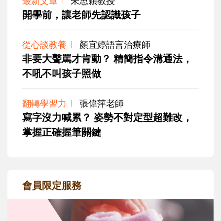
最新文章
朱思穎教授
開學前，讓老師先認識孩子
從心談教養
顏宜婷語言治療師
非要大聲罵才肯動？ 精簡指令溝通法，
不吼不叫孩子照做
翻轉學習力
張偉萍老師
寫字沒力喊累？ 姿勢不對定型超難改，
掌握正確握筆關鍵
會員限定服務