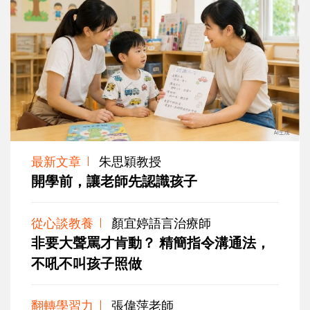
最新文章
朱思穎教授
開學前，讓老師先認識孩子
從心談教養
顏宜婷語言治療師
非要大聲罵才肯動？ 精簡指令溝通法，
不吼不叫孩子照做
翻轉學習力
張偉萍老師