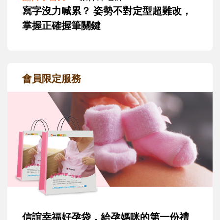
寫字沒力喊累？ 姿勢不對定型超難改，
掌握正確握筆關鍵
會員限定服務
信誼幸福好孕袋，給孕媽咪的第一份禮