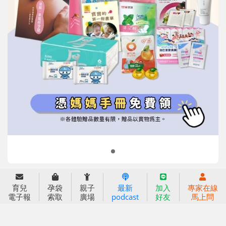
信誼基金會
附設幼兒園
信誼兒童發展國際研討會
實驗幼兒園
2022信誼年度報告
小袋鼠幼師網
2023信誼年度報告
2024信誼年度報告
2025信誼年度報告
育兒服務
育兒
孕袋
親子
最新
加入
專家在線
好好育兒
電子報
索取
廣場
podcast
好友
馬上問
好孕袋
分齡育兒電子報