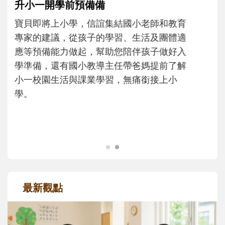
和孩子一起長大的那個男人│讀懂父親的
不同模樣
沒有人天生就擅長當爸爸！男人總是在一次
次「前所未有」的體驗中，跟著孩子一起長
大。從給予安全感的肢體遊戲，到獨立自
主、角色認同及解決問題的能力養成。爸爸
正嘗試用不同的模樣，參與孩子每個重要的
成長歷程。
最新觀點