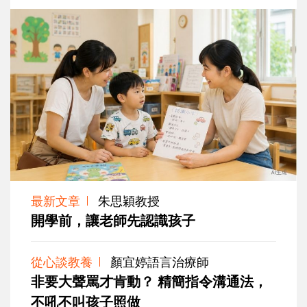
最新文章
朱思穎教授
開學前，讓老師先認識孩子
從心談教養
顏宜婷語言治療師
非要大聲罵才肯動？ 精簡指令溝通法，
不吼不叫孩子照做