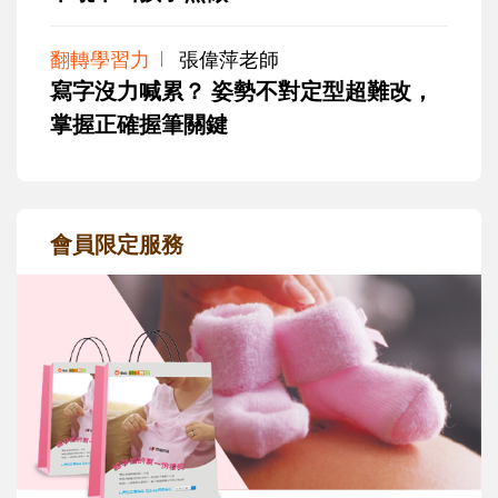
翻轉學習力
張偉萍老師
寫字沒力喊累？ 姿勢不對定型超難改，
掌握正確握筆關鍵
會員限定服務