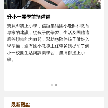
和孩子一起長大的那個男人│讀懂父親的
不同模樣
沒有人天生就擅長當爸爸！男人總是在一次
次「前所未有」的體驗中，跟著孩子一起長
大。從給予安全感的肢體遊戲，到獨立自
主、角色認同及解決問題的能力養成。爸爸
正嘗試用不同的模樣，參與孩子每個重要的
成長歷程。
最新觀點