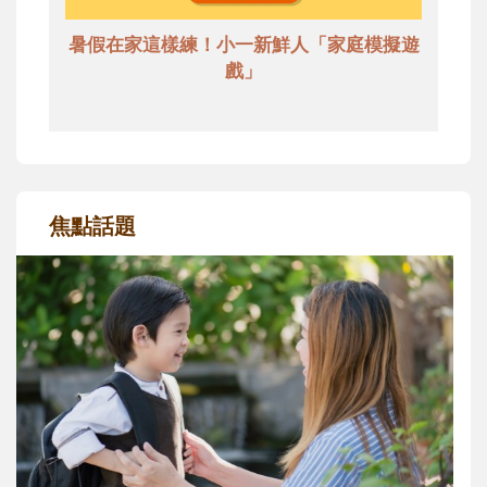
暑假在家這樣練！小一新鮮人「家庭模擬遊
戲」
焦點話題