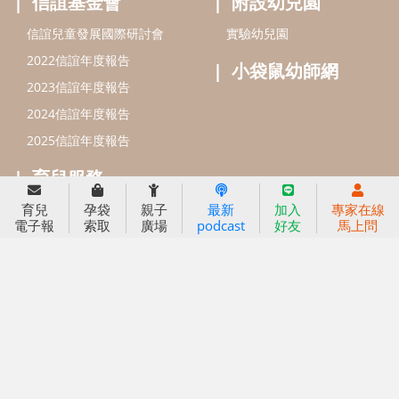
好孕袋
分齡育兒電子報
線上教養諮詢
出版服務
好好生活廣場
信誼基金出版社
小太陽親子館
小太陽親子書房
閱讀推廣
知新劇場
Bookstart閱讀起步走
育兒
孕袋
親子
最新
加入
專家在線
農人餐桌
電子報
索取
廣場
podcast
好友
馬上問
信誼幼兒文學獎
Green & Safe
信誼兒童動畫獎
小袋鼠說故事劇團
service@hsin-yi.org.tw
信誼好好育兒
小太陽親子館
小太陽親子書房
(02)2396-5305轉2345 (週一～週五 9:00～18:00)