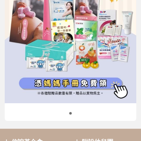
信誼基金會
附設幼兒園
信誼兒童發展國際研討會
實驗幼兒園
2022信誼年度報告
小袋鼠幼師網
2023信誼年度報告
2024信誼年度報告
2025信誼年度報告
育兒服務
好好育兒