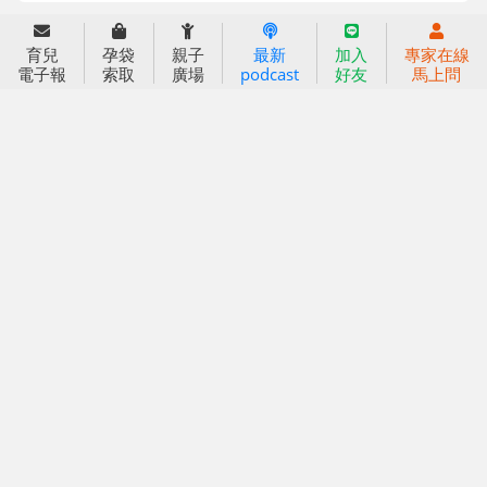
育兒服務
育兒
孕袋
親子
最新
加入
專家在線
好好育兒
電子報
索取
廣場
podcast
好友
馬上問
好孕袋
分齡育兒電子報
線上教養諮詢
出版服務
好好生活廣場
信誼基金出版社
小太陽親子館
小太陽親子書房
閱讀推廣
知新劇場
Bookstart閱讀起步走
農人餐桌
信誼幼兒文學獎
Green & Safe
信誼兒童動畫獎
小袋鼠說故事劇團
service@hsin-yi.org.tw