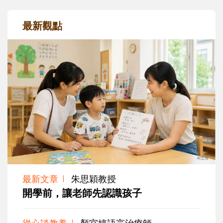
最新觀點
最新文章
朱思穎教授
開學前，讓老師先認識孩子
從心談教養
顏宜婷語言治療師