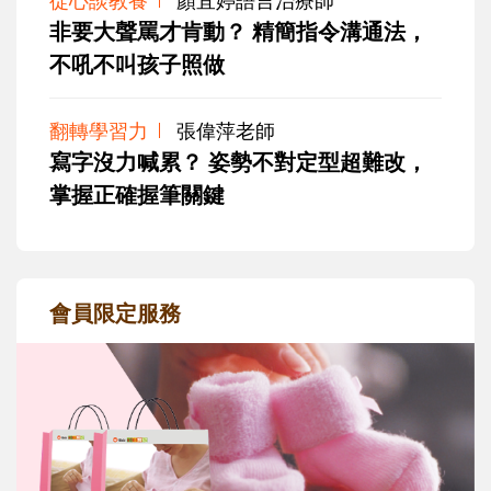
非要大聲罵才肯動？ 精簡指令溝通法，
不吼不叫孩子照做
翻轉學習力
張偉萍老師
寫字沒力喊累？ 姿勢不對定型超難改，
掌握正確握筆關鍵
會員限定服務