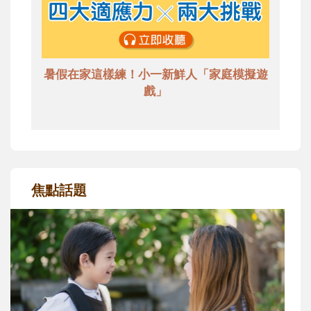
暑假在家這樣練！小一新鮮人「家庭模擬遊
戲」
焦點話題