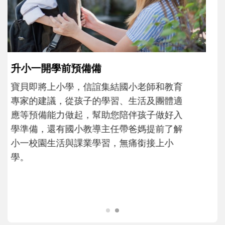
和孩子一起長大的那個男人│讀懂父親的
不同模樣
沒有人天生就擅長當爸爸！男人總是在一次
次「前所未有」的體驗中，跟著孩子一起長
大。從給予安全感的肢體遊戲，到獨立自
主、角色認同及解決問題的能力養成。爸爸
正嘗試用不同的模樣，參與孩子每個重要的
成長歷程。