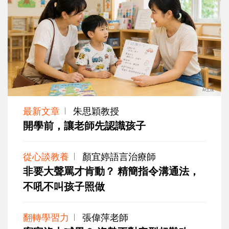
最新文章
朱思穎教授
開學前，讓老師先認識孩子
從心談教養
顏宜婷語言治療師
非要大聲罵才肯動？ 精簡指令溝通法，
不吼不叫孩子照做
翻轉學習力
張偉萍老師