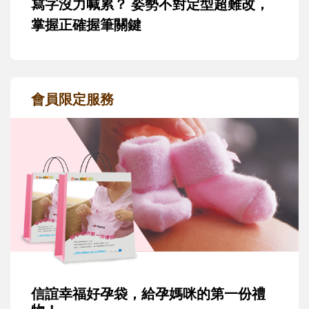
寫字沒力喊累？ 姿勢不對定型超難改，
掌握正確握筆關鍵
會員限定服務
信誼幸福好孕袋，給孕媽咪的第一份禮