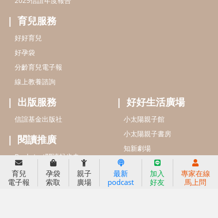
信誼基金會
附設幼兒園
信誼兒童發展國際研討會
實驗幼兒園
2022信誼年度報告
小袋鼠幼師網
2023信誼年度報告
2024信誼年度報告
2025信誼年度報告
育兒服務
育兒
孕袋
親子
最新
加入
專家在線
好好育兒
電子報
索取
廣場
podcast
好友
馬上問
好孕袋
分齡育兒電子報
線上教養諮詢