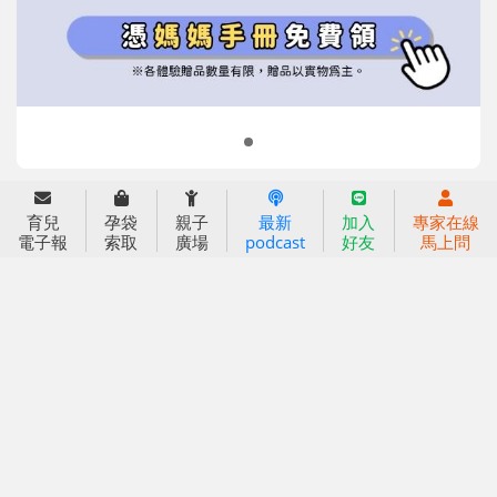
育兒
孕袋
親子
最新
加入
專家在線
信誼基金會
附設幼兒園
電子報
索取
廣場
podcast
好友
馬上問
信誼兒童發展國際研討會
實驗幼兒園
2022信誼年度報告
小袋鼠幼師網
2023信誼年度報告
2024信誼年度報告
2025信誼年度報告
育兒服務