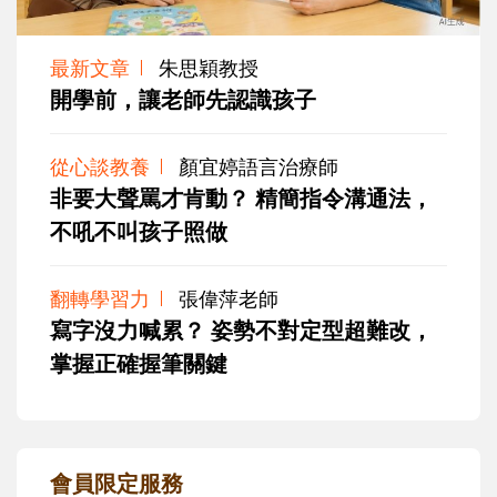
最新文章
朱思穎教授
開學前，讓老師先認識孩子
從心談教養
顏宜婷語言治療師
非要大聲罵才肯動？ 精簡指令溝通法，
不吼不叫孩子照做
翻轉學習力
張偉萍老師
寫字沒力喊累？ 姿勢不對定型超難改，
掌握正確握筆關鍵
會員限定服務