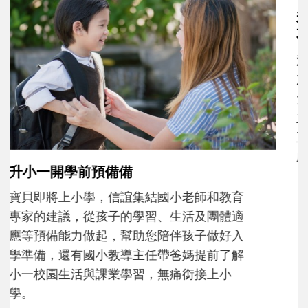
和孩子一起長大的那個男人│讀懂父親的
不同模樣
沒有人天生就擅長當爸爸！男人總是在一次
次「前所未有」的體驗中，跟著孩子一起長
大。從給予安全感的肢體遊戲，到獨立自
主、角色認同及解決問題的能力養成。爸爸
正嘗試用不同的模樣，參與孩子每個重要的
成長歷程。