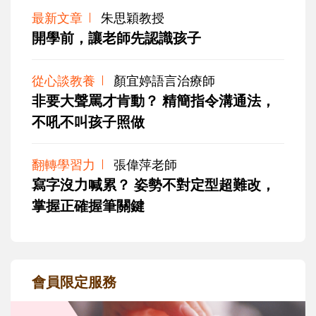
最新文章
朱思穎教授
開學前，讓老師先認識孩子
從心談教養
顏宜婷語言治療師
非要大聲罵才肯動？ 精簡指令溝通法，
不吼不叫孩子照做
翻轉學習力
張偉萍老師
寫字沒力喊累？ 姿勢不對定型超難改，
掌握正確握筆關鍵
會員限定服務