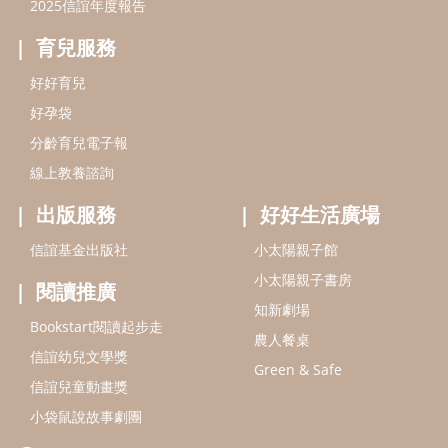
2025信誼年度報告
育兒服務
好好育兒
好孕袋
分齡育兒電子報
線上教養諮詢
出版服務
好好生活廣場
信誼基金出版社
小太陽親子館
小太陽親子書房
閱讀推廣
知新劇場
Bookstart閱讀起步走
農人餐桌
信誼幼兒文學獎
Green & Safe
信誼兒童動畫獎
小袋鼠說故事劇團