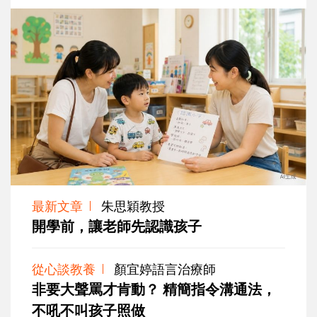
最新文章
朱思穎教授
開學前，讓老師先認識孩子
從心談教養
顏宜婷語言治療師
非要大聲罵才肯動？ 精簡指令溝通法，
不吼不叫孩子照做