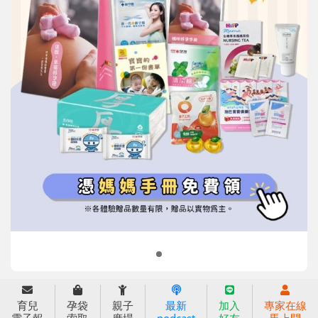
信誼基金會
附設幼兒園
信誼兒童發展國際研討會
實驗幼兒園
2022信誼年度報告
小袋鼠幼師網
2023信誼年度報告
2024信誼年度報告
2025信誼年度報告
育兒服務
育兒
孕袋
親子
最新
加入
專家在線
好好育兒