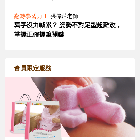
翻轉學習力
張偉萍老師
寫字沒力喊累？ 姿勢不對定型超難改，
掌握正確握筆關鍵
會員限定服務