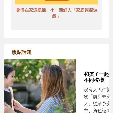
暑假在家這樣練！小一新鮮人「家庭模擬遊
戲」
焦點話題