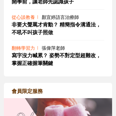
開學前，讓老師先認識孩子
從心談教養
顏宜婷語言治療師
非要大聲罵才肯動？ 精簡指令溝通法，
不吼不叫孩子照做
翻轉學習力
張偉萍老師
寫字沒力喊累？ 姿勢不對定型超難改，
掌握正確握筆關鍵
會員限定服務