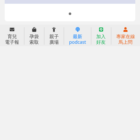
育兒
孕袋
親子
最新
加入
專家在線
信誼基金會
附設幼兒園
電子報
索取
廣場
podcast
好友
馬上問
信誼兒童發展國際研討會
實驗幼兒園
2022信誼年度報告
小袋鼠幼師網
2023信誼年度報告
2024信誼年度報告
2025信誼年度報告
育兒服務
好好育兒
好孕袋
分齡育兒電子報