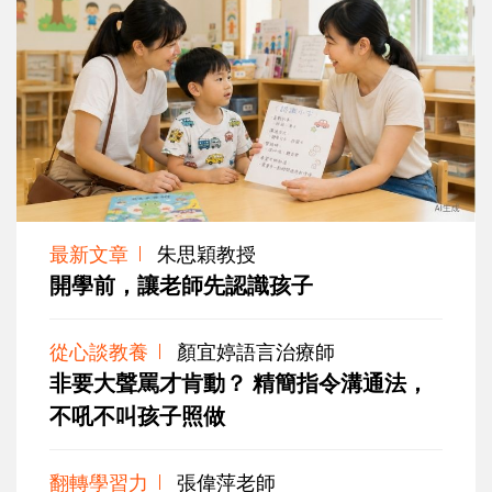
最新文章
朱思穎教授
開學前，讓老師先認識孩子
從心談教養
顏宜婷語言治療師
非要大聲罵才肯動？ 精簡指令溝通法，
不吼不叫孩子照做
翻轉學習力
張偉萍老師