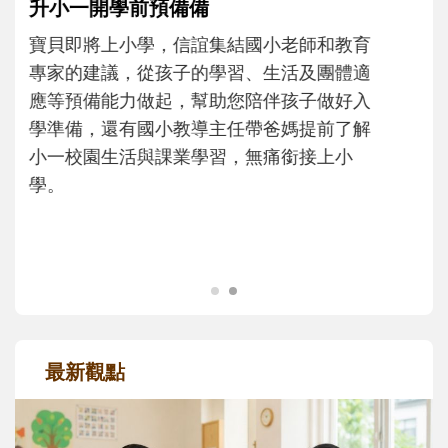
和孩子一起長大的那個男人│讀懂父親的
不同模樣
沒有人天生就擅長當爸爸！男人總是在一次
次「前所未有」的體驗中，跟著孩子一起長
大。從給予安全感的肢體遊戲，到獨立自
主、角色認同及解決問題的能力養成。爸爸
正嘗試用不同的模樣，參與孩子每個重要的
成長歷程。
最新觀點