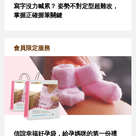
寫字沒力喊累？ 姿勢不對定型超難改，
掌握正確握筆關鍵
會員限定服務
信誼幸福好孕袋，給孕媽咪的第一份禮