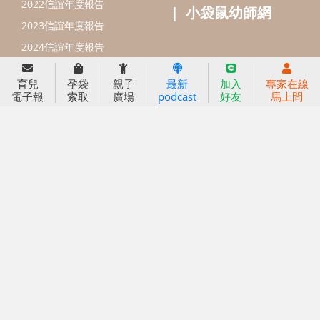
線上教養諮詢
出版服務
好好生活廣場
信誼基金出版社
小太陽親子館
育兒
孕袋
親子
最新
加入
專家在線
小太陽親子書房
閱讀推廣
電子報
索取
廣場
podcast
好友
馬上問
知新劇場
Bookstart閱讀起步走
農人餐桌
信誼幼兒文學獎
Green & Safe
信誼兒童動畫獎
小袋鼠說故事劇團
service@hsin-yi.org.tw
信誼好好育兒
小太陽親子館
小太陽親子書房
(02)2396-5305轉2345 (週一～週五 9:00～18:00)
認識信誼
合作洽談
智慧財產權聲明