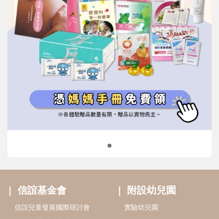
信誼基金會
附設幼兒園
信誼兒童發展國際研討會
實驗幼兒園
2022信誼年度報告
小袋鼠幼師網
2023信誼年度報告
2024信誼年度報告
2025信誼年度報告
育兒服務
好好育兒
好孕袋
分齡育兒電子報