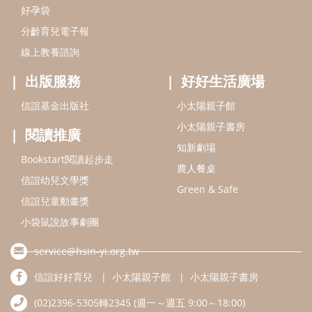
好孕袋
分齡育兒電子報
線上教養諮詢
出版服務
好好生活廣場
信誼基金出版社
小太陽親子館
小太陽親子書房
閱讀推廣
知新劇場
Bookstart閱讀起步走
農人餐桌
信誼幼兒文學獎
Green & Safe
信誼兒童動畫獎
小袋鼠說故事劇團
service@hsin-yi.org.tw
信誼好好育兒
小太陽親子館
小太陽親子書房
(02)2396-5305轉2345 (週一～週五 9:00～18:00)