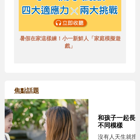
暑假在家這樣練！小一新鮮人「家庭模擬遊
戲」
焦點話題
和孩子一起長大的那個男人│讀懂父親的
不同模樣
沒有人天生就擅長當爸爸！男人總是在一次