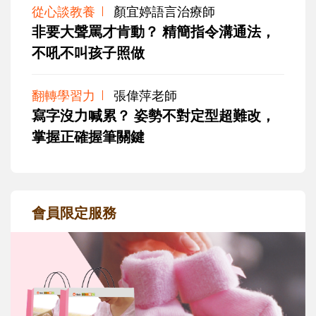
從心談教養
顏宜婷語言治療師
非要大聲罵才肯動？ 精簡指令溝通法，
不吼不叫孩子照做
翻轉學習力
張偉萍老師
寫字沒力喊累？ 姿勢不對定型超難改，
掌握正確握筆關鍵
會員限定服務