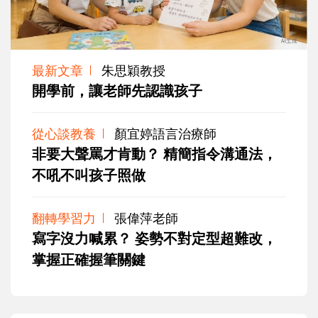
最新文章
朱思穎教授
開學前，讓老師先認識孩子
從心談教養
顏宜婷語言治療師
非要大聲罵才肯動？ 精簡指令溝通法，
不吼不叫孩子照做
翻轉學習力
張偉萍老師
寫字沒力喊累？ 姿勢不對定型超難改，
掌握正確握筆關鍵