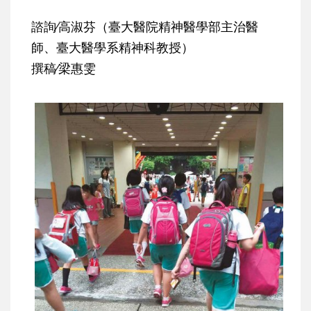
諮詢∕高淑芬（臺大醫院精神醫學部主治醫
師、臺大醫學系精神科教授）
撰稿∕梁惠雯