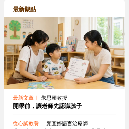
最新觀點
最新文章
朱思穎教授
開學前，讓老師先認識孩子
從心談教養
顏宜婷語言治療師