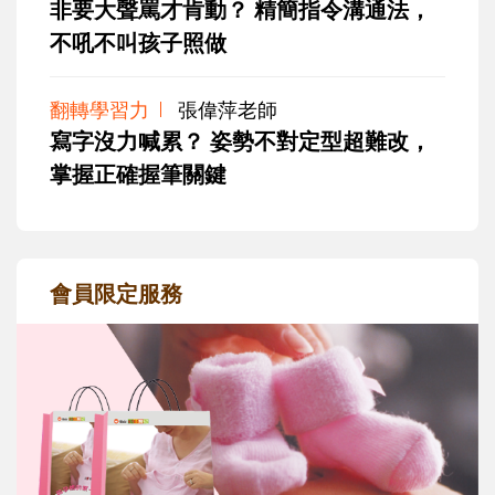
非要大聲罵才肯動？ 精簡指令溝通法，
不吼不叫孩子照做
翻轉學習力
張偉萍老師
寫字沒力喊累？ 姿勢不對定型超難改，
掌握正確握筆關鍵
會員限定服務