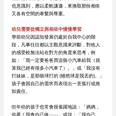
也意識到，應以柔軟謙遜，來換取那份相依
又各有空間的牽繫與尊重。
幼兒需要從獨立與相依中慢慢學習
學前幼兒因認知發展仍處於自我中心的階
段，凡事往往都以主觀意識來評斷，對他人
的感受較無法站在對方的角度來思考，例
如：「我一定要爸爸買這個小汽車給我（就
算我已經有很多小汽車了）。」或「我沒有
打妹妹，是那個球打的 (雖然球是我丟的)。」
孩子會因自己的需求而表現出一意孤行或推
卸責任。
但年幼的孩子也常會很雀躍地說：「媽媽，
你看！我會自己做⋯⋯」或說：「我自己