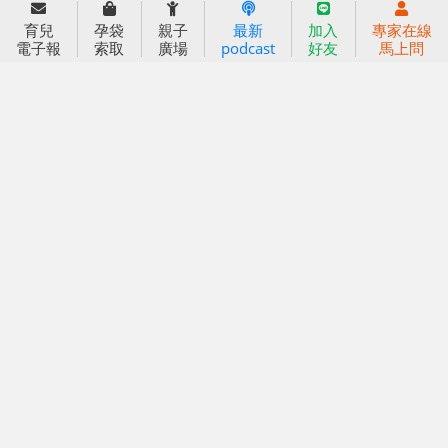
育兒
孕袋
親子
最新
加入
專家在線
好好育兒
電子報
索取
廣場
podcast
好友
馬上問
好孕袋
分齡育兒電子報
線上教養諮詢
出版服務
好好生活廣場
信誼基金出版社
小太陽親子館
小太陽親子書房
閱讀推廣
知新劇場
Bookstart閱讀起步走
農人餐桌
信誼幼兒文學獎
Green & Safe
信誼兒童動畫獎
小袋鼠說故事劇團
service@hsin-yi.org.tw
信誼好好育兒
小太陽親子館
小太陽親子書房