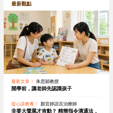
最新觀點
最新文章
朱思穎教授
開學前，讓老師先認識孩子
從心談教養
顏宜婷語言治療師
非要大聲罵才肯動？ 精簡指令溝通法，