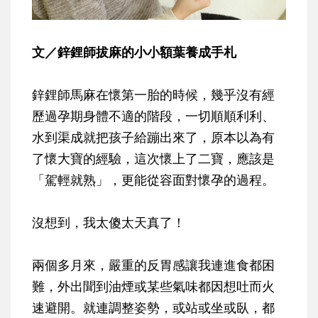
文／鋅鋰師拔麻的小小額葉養成手札
鋅鋰師馬麻在懷第一胎的時候，幾乎沒有經
歷過孕期身體不適的階段，一切順順利利、
水到渠成就把孩子給蹦出來了，原本以為有
了懷大寶的經驗，這次懷上了二寶，應該是
「駕輕就熟」，更能從容面對懷孕的過程。
沒想到，我太傻太天真了！
兩個多月來，嚴重的反胃感讓我連進食都困
難，外出聞到油煙或某些氣味都因想吐而火
速避開。就連調整姿勢，或站或坐或臥，都