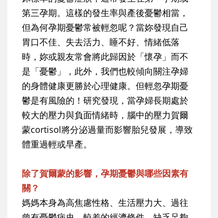
第三孕期。這樣的發生率與產後憂鬱相當，
但為何孕期憂鬱常被輕忽呢？當妳發現自己
胃口不佳、失去活力、睡不好、情緒低落
時，妳或親友常會將此歸因於「懷孕」而不
是「憂鬱」，此外，我們也較傾向關注孕婦
的身體健康更勝於心理健康。但輕忽孕期憂
鬱是有風險的！研究發現，當孕婦長期處於
較大的壓力與負面情緒時，腦中的壓力賀爾
蒙cortisol將分泌過量而影響胎兒發展，導致
體重過輕或早產。
除了賀爾蒙的影響，孕期憂鬱與哪些因素有
關？
媽媽本身為高焦慮性格、生活壓力大、過往
曾有憂鬱病史、較差的經濟條件、缺乏足夠