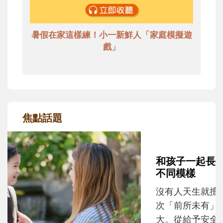
暑假在家這樣練！小一新鮮人「家庭模擬遊
戲」
焦點話題
和孩子一起長大的那個男人│讀懂父親的
不同模樣
沒有人天生就擅長當爸爸！男人總是在一次
次「前所未有」的體驗中，跟著孩子一起長
大。從給予安全感的肢體遊戲，到獨立自