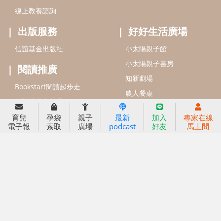
線上教養諮詢
出版服務
好好生活廣場
信誼基金出版社
小太陽親子館
小太陽親子書房
閱讀推廣
知新劇場
Bookstart閱讀起步走
農人餐桌
信誼幼兒文學獎
Green & Safe
信誼兒童動畫獎
育兒
孕袋
親子
最新
加入
專家在線
電子報
索取
廣場
podcast
好友
馬上問
小袋鼠說故事劇團
service@hsin-yi.org.tw
信誼好好育兒
小太陽親子館
小太陽親子書房
(02)2396-5305轉2345 (週一～週五 9:00～18:00)
認識信誼
合作洽談
智慧財產權聲明