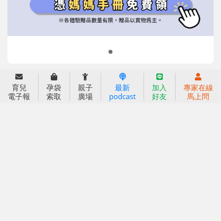
2022信誼年度報告
小袋鼠幼師網
2023信誼年度報告
2024信誼年度報告
2025信誼年度報告
育兒服務
育兒
孕袋
親子
最新
加入
專家在線
好好育兒
電子報
索取
廣場
podcast
好友
馬上問
好孕袋
分齡育兒電子報
線上教養諮詢
出版服務
好好生活廣場
信誼基金出版社
小太陽親子館
小太陽親子書房
閱讀推廣
知新劇場
Bookstart閱讀起步走
農人餐桌