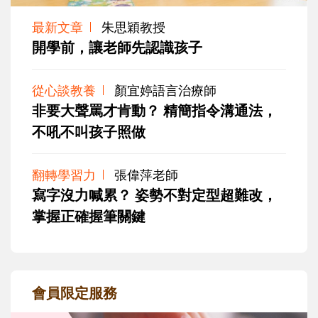
最新文章
朱思穎教授
開學前，讓老師先認識孩子
從心談教養
顏宜婷語言治療師
非要大聲罵才肯動？ 精簡指令溝通法，
不吼不叫孩子照做
翻轉學習力
張偉萍老師
寫字沒力喊累？ 姿勢不對定型超難改，
掌握正確握筆關鍵
會員限定服務