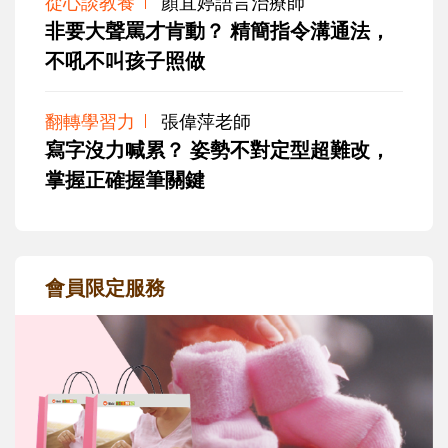
從心談教養
顏宜婷語言治療師
非要大聲罵才肯動？ 精簡指令溝通法，
不吼不叫孩子照做
翻轉學習力
張偉萍老師
寫字沒力喊累？ 姿勢不對定型超難改，
掌握正確握筆關鍵
會員限定服務