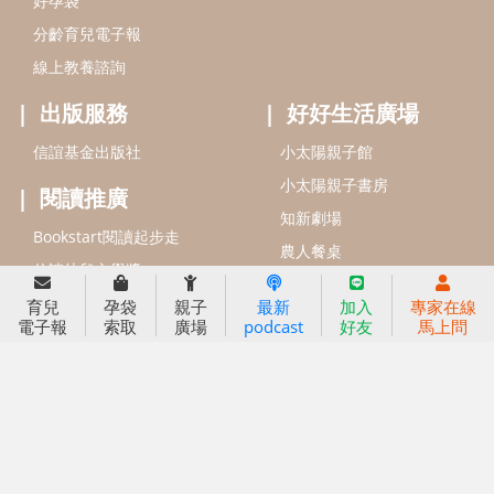
好孕袋
分齡育兒電子報
線上教養諮詢
出版服務
好好生活廣場
信誼基金出版社
小太陽親子館
小太陽親子書房
閱讀推廣
知新劇場
Bookstart閱讀起步走
農人餐桌
信誼幼兒文學獎
Green & Safe
信誼兒童動畫獎
育兒
孕袋
親子
最新
加入
專家在線
電子報
索取
廣場
podcast
好友
馬上問
小袋鼠說故事劇團
service@hsin-yi.org.tw
信誼好好育兒
小太陽親子館
小太陽親子書房
(02)2396-5305轉2345 (週一～週五 9:00～18:00)