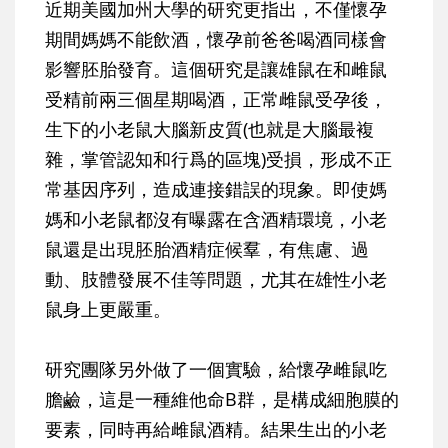
近期美國加州大學的研究更指出，不僅懷孕
期間媽媽不能飲酒，懷孕前爸爸喝酒同樣會
影響胚胎發育。這個研究是讓雄鼠在和雌鼠
受精前兩三個星期喝酒，正常雌鼠受孕後，
生下的小老鼠大腦新皮質(也就是大腦最複
雜，掌管認知和行爲的區塊)受損，形成不正
常基因序列，造成連接錯誤的現象。即使媽
媽和小老鼠都沒有曝露在含酒精環境，小老
鼠還是出現胚胎酒精症候羣，有焦慮、過
動、肢體發展不佳等問題，尤其在雄性小老
鼠身上更嚴重。
研究團隊另外做了一個實驗，給懷孕雌鼠吃
膽鹼，這是一種維他命B群，是構成細胞膜的
要素，同時再給雌鼠酒精。結果生出的小老