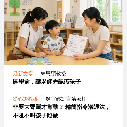
最新文章
朱思穎教授
開學前，讓老師先認識孩子
從心談教養
顏宜婷語言治療師
非要大聲罵才肯動？ 精簡指令溝通法，
不吼不叫孩子照做