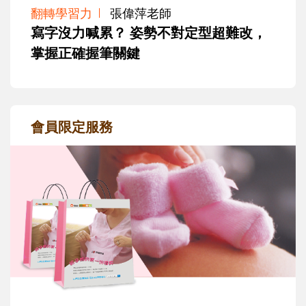
翻轉學習力
張偉萍老師
寫字沒力喊累？ 姿勢不對定型超難改，
掌握正確握筆關鍵
會員限定服務