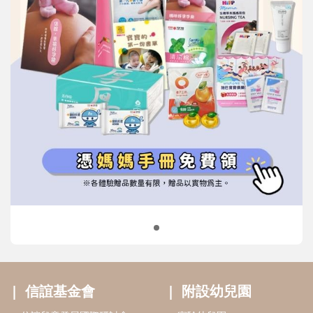
信誼基金會
附設幼兒園
信誼兒童發展國際研討會
實驗幼兒園
2022信誼年度報告
小袋鼠幼師網
2023信誼年度報告
2024信誼年度報告
2025信誼年度報告
育兒服務
好好育兒
好孕袋