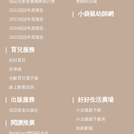
分齡育兒電子報
線上教養諮詢
出版服務
好好生活廣場
信誼基金出版社
小太陽親子館
小太陽親子書房
閱讀推廣
知新劇場
Bookstart閱讀起步走
農人餐桌
信誼幼兒文學獎
Green & Safe
信誼兒童動畫獎
小袋鼠說故事劇團
service@hsin-yi.org.tw
信誼好好育兒
小太陽親子館
小太陽親子書房
(02)2396-5305轉2345 (週一～週五 9:00～18:00)
認識信誼
合作洽談
智慧財產權聲明