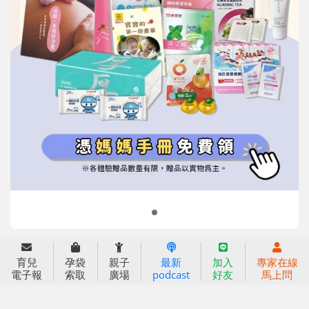
信誼基金會
附設幼兒園
信誼兒童發展國際研討會
實驗幼兒園
2022信誼年度報告
小袋鼠幼師網
2023信誼年度報告
2024信誼年度報告
2025信誼年度報告
育兒服務
育兒
孕袋
親子
最新
加入
專家在線
好好育兒
電子報
索取
廣場
podcast
好友
馬上問
好孕袋
分齡育兒電子報