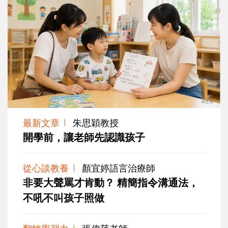
最新文章
朱思穎教授
開學前，讓老師先認識孩子
從心談教養
顏宜婷語言治療師
非要大聲罵才肯動？ 精簡指令溝通法，
不吼不叫孩子照做