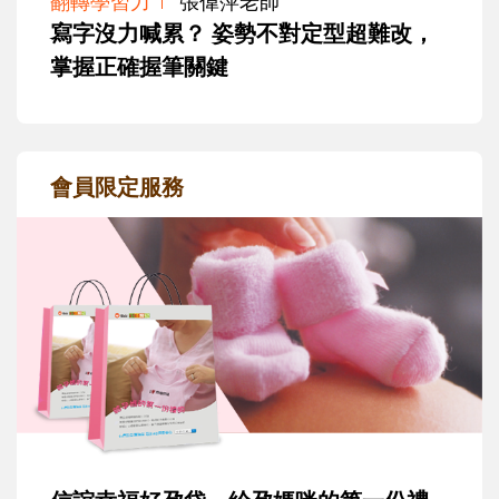
翻轉學習力
張偉萍老師
寫字沒力喊累？ 姿勢不對定型超難改，
掌握正確握筆關鍵
會員限定服務