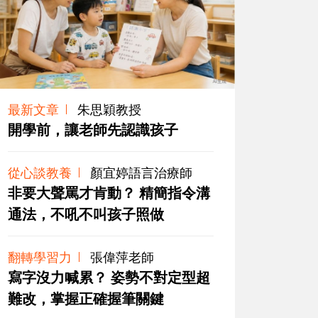
最新文章
朱思穎教授
開學前，讓老師先認識孩子
從心談教養
顏宜婷語言治療師
非要大聲罵才肯動？ 精簡指令溝
通法，不吼不叫孩子照做
翻轉學習力
張偉萍老師
寫字沒力喊累？ 姿勢不對定型超
難改，掌握正確握筆關鍵