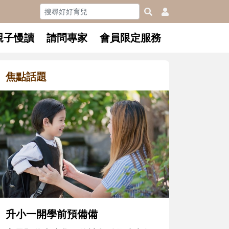
親子慢讀
請問專家
會員限定服務
焦點話題
和孩子一起長大的那個男人│讀
懂父親的不同模樣
沒有人天生就擅長當爸爸！男人總是
在一次次「前所未有」的體驗中，跟
著孩子一起長大。從給予安全感的肢
體遊戲，到獨立自主、角色認同及解
決問題的能力養成。爸爸正嘗試用不
同的模樣，參與孩子每個重要的成長