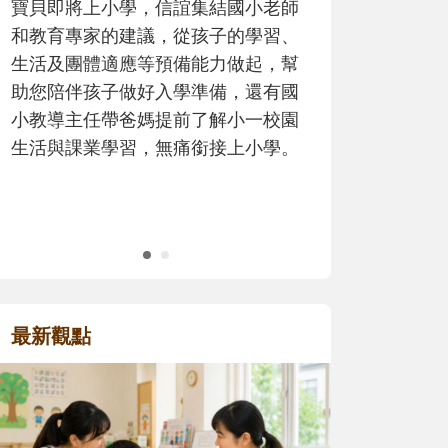
師
歷程。
、
幫
國
園
。
最新觀點