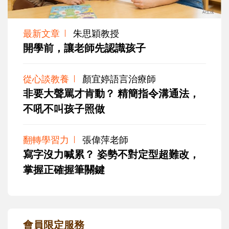
最新文章
朱思穎教授
開學前，讓老師先認識孩子
從心談教養
顏宜婷語言治療師
非要大聲罵才肯動？ 精簡指令溝通法，
不吼不叫孩子照做
翻轉學習力
張偉萍老師
寫字沒力喊累？ 姿勢不對定型超難改，
掌握正確握筆關鍵
會員限定服務