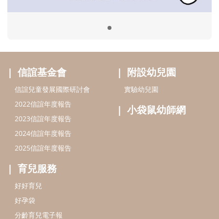
2024信誼年度報告
2025信誼年度報告
育兒服務
好好育兒
好孕袋
分齡育兒電子報
線上教養諮詢
出版服務
好好生活廣場
信誼基金出版社
小太陽親子館
小太陽親子書房
閱讀推廣
知新劇場
Bookstart閱讀起步走
農人餐桌
信誼幼兒文學獎
Green & Safe
信誼兒童動畫獎