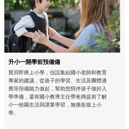
和孩子一起長大的那個男人│讀懂父親的
不同模樣
沒有人天生就擅長當爸爸！男人總是在一次
次「前所未有」的體驗中，跟著孩子一起長
大。從給予安全感的肢體遊戲，到獨立自
主、角色認同及解決問題的能力養成。爸爸
正嘗試用不同的模樣，參與孩子每個重要的
成長歷程。