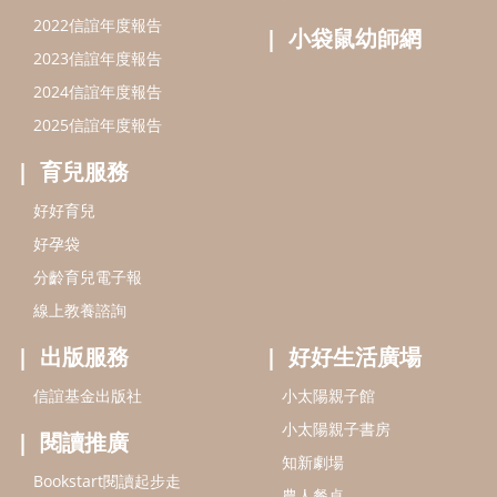
線上教養諮詢
出版服務
好好生活廣場
信誼基金出版社
小太陽親子館
小太陽親子書房
閱讀推廣
知新劇場
Bookstart閱讀起步走
農人餐桌
信誼幼兒文學獎
Green & Safe
信誼兒童動畫獎
小袋鼠說故事劇團
service@hsin-yi.org.tw
信誼好好育兒
小太陽親子館
小太陽親子書房
(02)2396-5305轉2345 (週一～週五 9:00～18:00)
認識信誼
合作洽談
智慧財產權聲明