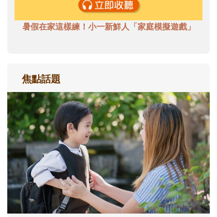
暑假在家這樣練！小一新鮮人「家庭模擬遊戲」
焦點話題
和孩子一起長大的那個男人│讀懂父親的
不同模樣
沒有人天生就擅長當爸爸！男人總是在一次
次「前所未有」的體驗中，跟著孩子一起長
大。從給予安全感的肢體遊戲，到獨立自
主、角色認同及解決問題的能力養成。爸爸
正嘗試用不同的模樣，參與孩子每個重要的