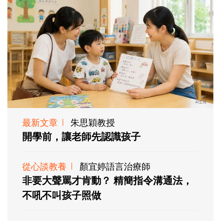
最新文章
朱思穎教授
開學前，讓老師先認識孩子
從心談教養
顏宜婷語言治療師
非要大聲罵才肯動？ 精簡指令溝通法，
不吼不叫孩子照做