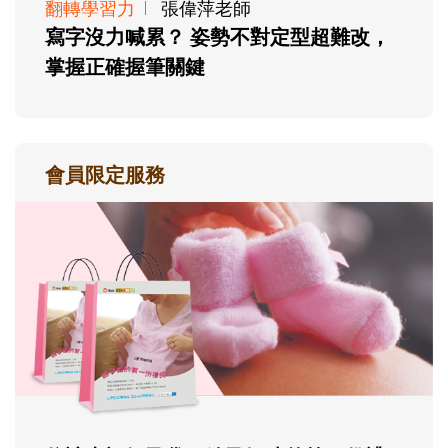
翻轉學習力
張偉萍老師
寫字沒力喊累？ 姿勢不對定型超難改，
掌握正確握筆關鍵
會員限定服務