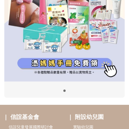
信誼基金會
附設幼兒園
信誼兒童發展國際研討會
實驗幼兒園
2022信誼年度報告
小袋鼠幼師網
2023信誼年度報告
2024信誼年度報告
2025信誼年度報告
育兒服務
好好育兒
好孕袋
分齡育兒電子報