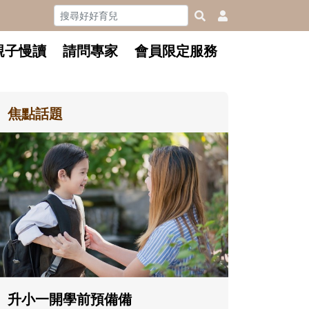
親子慢讀
請問專家
會員限定服務
焦點話題
和孩子一起長大的那個男人│讀
懂父親的不同模樣
沒有人天生就擅長當爸爸！男人總是
在一次次「前所未有」的體驗中，跟
著孩子一起長大。從給予安全感的肢
體遊戲，到獨立自主、角色認同及解
決問題的能力養成。爸爸正嘗試用不