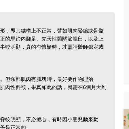
寶貝即將上小學，信誼
和教育專家的建議，從
生活及團體適應等預備
形，即其結構上不正常，譬如肌肉緊縮或骨骼
助您陪伴孩子做好入學
正的馬蹄內翻足、先天性髖關節脫臼，以及上
小教導主任帶爸媽提前
半較明顯，真的有懷疑時，才需請醫師鑑定或
生活與課業學習，無痛
。但頸部肌肉有腫塊時，最好要作物理治
肌肉性斜頸，果真如此的話，就需在6個月大到
脊較明顯，不必擔心，有時因小嬰兒動來動
份是正常的。