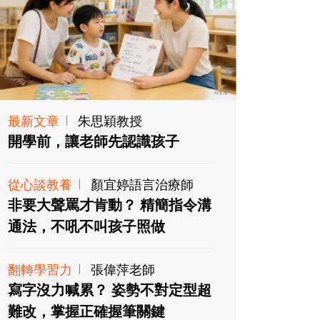
最新文章
朱思穎教授
開學前，讓老師先認識孩子
從心談教養
顏宜婷語言治療師
非要大聲罵才肯動？ 精簡指令溝
通法，不吼不叫孩子照做
翻轉學習力
張偉萍老師
寫字沒力喊累？ 姿勢不對定型超
難改，掌握正確握筆關鍵