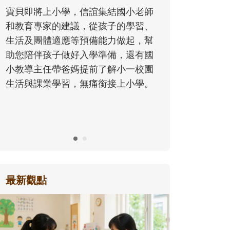
同的模樣，參與孩子每個重要的成長
集結國小老師
歷程。
孩子的學習、
能力做起，幫
準備，還有國
了解小一校園
銜接上小學。
最新觀點