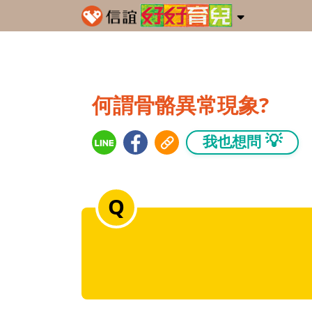
何謂骨骼異常現象?
💡
我也想問