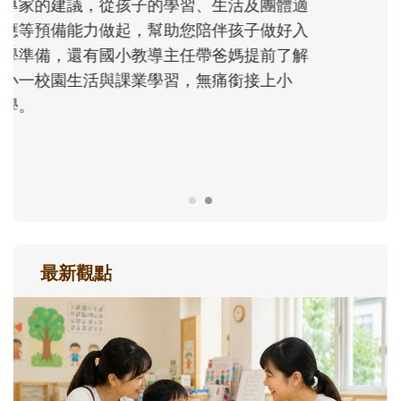
沒有人天生就擅長當爸爸！男人總是在一次
次「前所未有」的體驗中，跟著孩子一起長
大。從給予安全感的肢體遊戲，到獨立自
主、角色認同及解決問題的能力養成。爸爸
正嘗試用不同的模樣，參與孩子每個重要的
成長歷程。
最新觀點