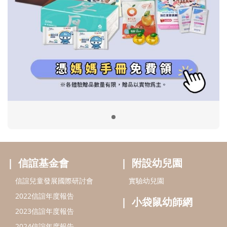
信誼基金會
附設幼兒園
信誼兒童發展國際研討會
實驗幼兒園
2022信誼年度報告
小袋鼠幼師網
2023信誼年度報告
2024信誼年度報告
2025信誼年度報告
育兒服務
好好育兒
好孕袋
分齡育兒電子報
線上教養諮詢
出版服務
好好生活廣場