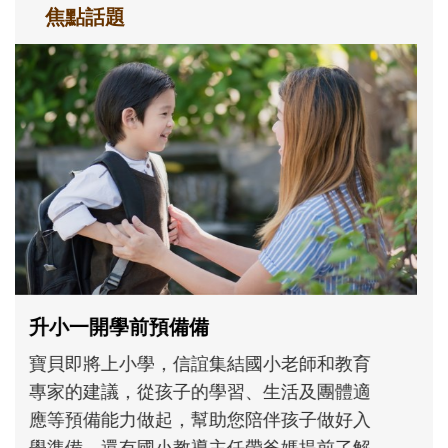
焦點話題
和孩子一起長大的那個男人│讀懂父親的
不同模樣
沒有人天生就擅長當爸爸！男人總是在一次
次「前所未有」的體驗中，跟著孩子一起長
大。從給予安全感的肢體遊戲，到獨立自
主、角色認同及解決問題的能力養成。爸爸
正嘗試用不同的模樣，參與孩子每個重要的
成長歷程。