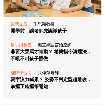
最新文章
朱思穎教授
開學前，讓老師先認識孩子
從心談教養
顏宜婷語言治療師
非要大聲罵才肯動？ 精簡指令溝通法，
不吼不叫孩子照做
翻轉學習力
張偉萍老師
寫字沒力喊累？ 姿勢不對定型超難改，
掌握正確握筆關鍵