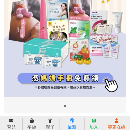
信誼基金會
附設幼兒園
信誼兒童發展國際研討會
實驗幼兒園
2022信誼年度報告
小袋鼠幼師網
2023信誼年度報告
2024信誼年度報告
2025信誼年度報告
育兒服務
育兒
孕袋
親子
最新
加入
專家在線
好好育兒