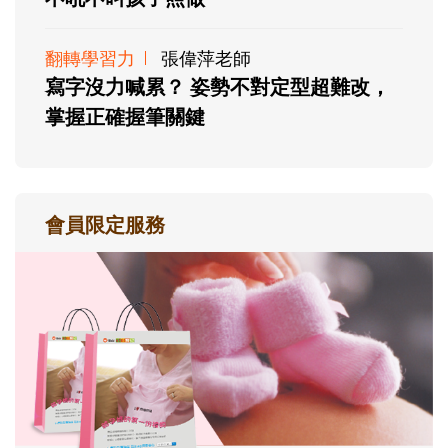
翻轉學習力
張偉萍老師
寫字沒力喊累？ 姿勢不對定型超難改，
掌握正確握筆關鍵
會員限定服務