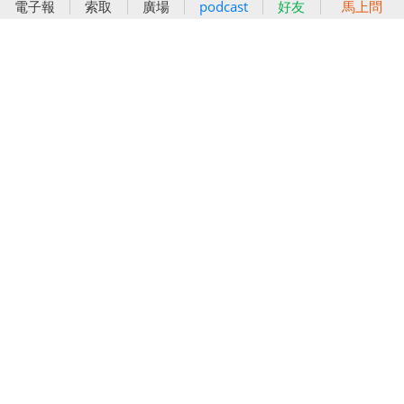
電子報
索取
廣場
podcast
好友
馬上問
好孕袋
分齡育兒電子報
線上教養諮詢
出版服務
好好生活廣場
信誼基金出版社
小太陽親子館
小太陽親子書房
閱讀推廣
知新劇場
Bookstart閱讀起步走
農人餐桌
信誼幼兒文學獎
Green & Safe
信誼兒童動畫獎
小袋鼠說故事劇團
service@hsin-yi.org.tw
信誼好好育兒
小太陽親子館
小太陽親子書房
(02)2396-5305轉2345 (週一～週五 9:00～18:00)