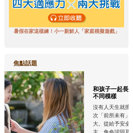
暑假在家這樣練！小一新鮮人「家庭模擬遊戲」
焦點話題