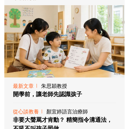
最新文章
朱思穎教授
開學前，讓老師先認識孩子
從心談教養
顏宜婷語言治療師
非要大聲罵才肯動？ 精簡指令溝通法，
不吼不叫孩子照做