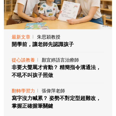
最新文章
朱思穎教授
開學前，讓老師先認識孩子
從心談教養
顏宜婷語言治療師
非要大聲罵才肯動？ 精簡指令溝通法，
不吼不叫孩子照做
翻轉學習力
張偉萍老師
寫字沒力喊累？ 姿勢不對定型超難改，
掌握正確握筆關鍵