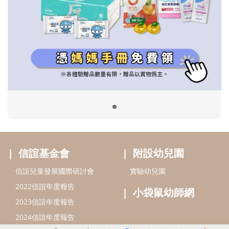
信誼基金會
附設幼兒園
信誼兒童發展國際研討會
實驗幼兒園
2022信誼年度報告
小袋鼠幼師網
2023信誼年度報告
2024信誼年度報告
2025信誼年度報告
育兒服務
好好育兒
好孕袋
分齡育兒電子報
線上教養諮詢
出版服務
好好生活廣場
信誼基金出版社
小太陽親子館