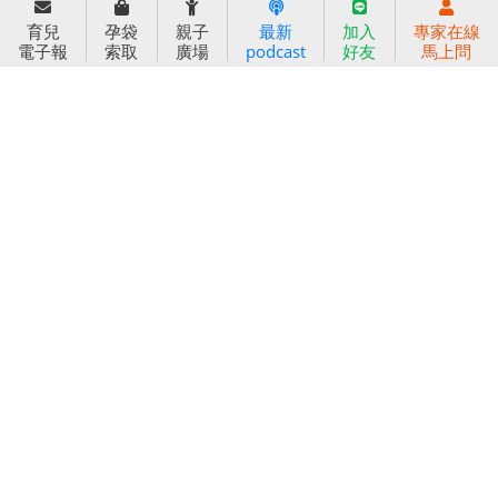
育兒
孕袋
親子
最新
加入
專家在線
小太陽親子書房
閱讀推廣
電子報
索取
廣場
podcast
好友
馬上問
知新劇場
Bookstart閱讀起步走
農人餐桌
信誼幼兒文學獎
Green & Safe
信誼兒童動畫獎
小袋鼠說故事劇團
service@hsin-yi.org.tw
信誼好好育兒
小太陽親子館
小太陽親子書房
(02)2396-5305轉2345 (週一～週五 9:00～18:00)
認識信誼
合作洽談
智慧財產權聲明
本網站建議使用IE9(含以上)或 Google Chrome 版本瀏覽器
信誼基金會/上誼文化實業股份有限公司 版權所有 ©