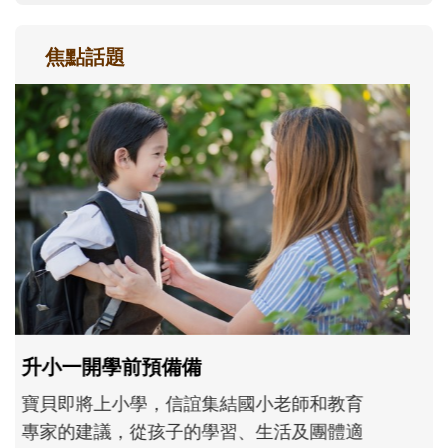
焦點話題
和孩子一起長大的那個男人│讀懂父親的
不同模樣
沒有人天生就擅長當爸爸！男人總是在一次