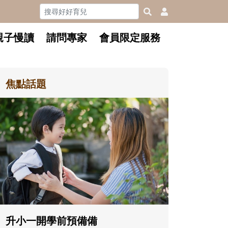
親子慢讀
請問專家
會員限定服務
焦點話題
和孩子一
懂父親的
沒有人天
在一次次
著孩子一
體遊戲，
決問題的
升小一開學前預備備