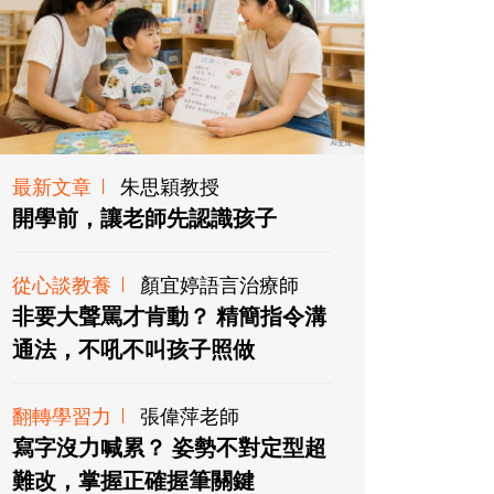
最新文章
朱思穎教授
開學前，讓老師先認識孩子
從心談教養
顏宜婷語言治療師
非要大聲罵才肯動？ 精簡指令溝
通法，不吼不叫孩子照做
翻轉學習力
張偉萍老師
寫字沒力喊累？ 姿勢不對定型超
難改，掌握正確握筆關鍵