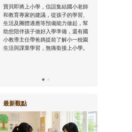
同的模樣
寶貝即將上小學，信誼集結國小老師
歷程。
和教育專家的建議，從孩子的學習、
生活及團體適應等預備能力做起，幫
助您陪伴孩子做好入學準備，還有國
小教導主任帶爸媽提前了解小一校園
生活與課業學習，無痛銜接上小學。
最新觀點