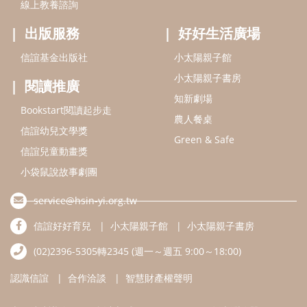
線上教養諮詢
出版服務
好好生活廣場
信誼基金出版社
小太陽親子館
小太陽親子書房
閱讀推廣
知新劇場
Bookstart閱讀起步走
農人餐桌
信誼幼兒文學獎
Green & Safe
信誼兒童動畫獎
小袋鼠說故事劇團
service@hsin-yi.org.tw
信誼好好育兒
小太陽親子館
小太陽親子書房
(02)2396-5305轉2345 (週一～週五 9:00～18:00)
認識信誼
合作洽談
智慧財產權聲明