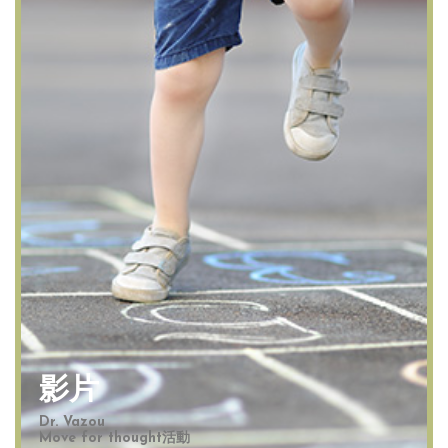
影片
Dr. Vazou
Move for thought活動