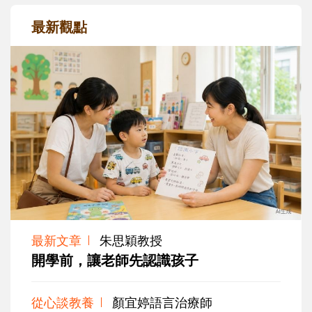
最新觀點
最新文章
朱思穎教授
開學前，讓老師先認識孩子
從心談教養
顏宜婷語言治療師