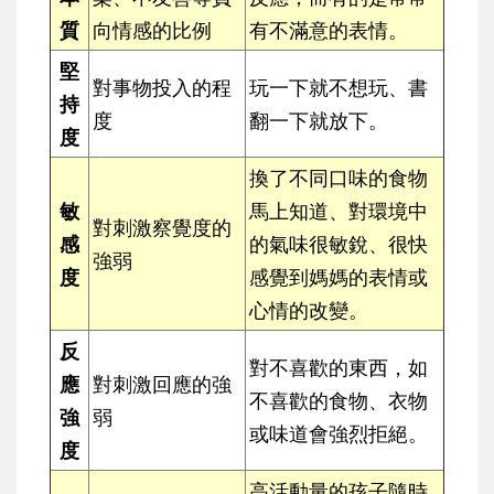
質
向情感的比例
有不滿意的表情。
堅
對事物投入的程
玩一下就不想玩、書
持
度
翻一下就放下。
度
換了不同口味的食物
敏
馬上知道、對環境中
對刺激察覺度的
感
的氣味很敏銳、很快
強弱
度
感覺到媽媽的表情或
心情的改變。
反
對不喜歡的東西，如
應
對刺激回應的強
不喜歡的食物、衣物
強
弱
或味道會強烈拒絕。
度
高活動量的孩子隨時