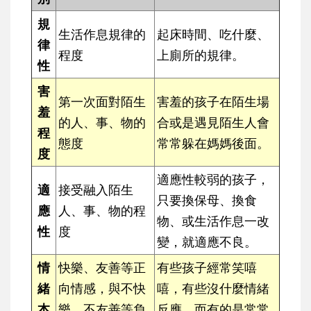
規
生活作息規律的
起床時間、吃什麼、
律
程度
上廁所的規律。
性
害
第一次面對陌生
害羞的孩子在陌生場
羞
的人、事、物的
合或是遇見陌生人會
程
態度
常常躲在媽媽後面。
度
適應性較弱的孩子，
適
接受融入陌生
只要換保母、換食
應
人、事、物的程
物、或生活作息一改
性
度
變，就適應不良。
情
快樂、友善等正
有些孩子經常笑嘻
緒
向情感，與不快
嘻，有些沒什麼情緒
本
樂、不友善等負
反應，而有的是常常