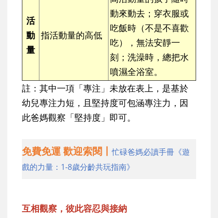
動來動去；穿衣服或
活
吃飯時（不是不喜歡
動
指活動量的高低
吃），無法安靜一
量
刻；洗澡時，總把水
噴濕全浴室。
註：其中一項「專注」未放在表上，是基於
幼兒專注力短，且堅持度可包涵專注力，因
此爸媽觀察「堅持度」即可。
免費免運 歡迎索閱丨
忙碌爸媽必讀手冊《遊
戲的力量：1-8歲分齡共玩指南》
互相觀察，彼此容忍與接納