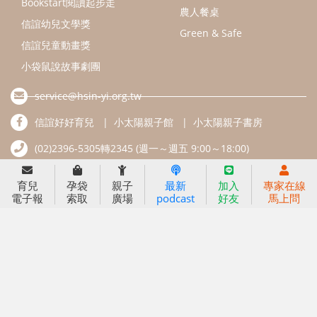
分齡育兒電子報
線上教養諮詢
出版服務
好好生活廣場
信誼基金出版社
小太陽親子館
小太陽親子書房
閱讀推廣
知新劇場
Bookstart閱讀起步走
農人餐桌
信誼幼兒文學獎
Green & Safe
信誼兒童動畫獎
育兒
孕袋
親子
最新
加入
專家在線
電子報
索取
廣場
podcast
好友
馬上問
小袋鼠說故事劇團
service@hsin-yi.org.tw
信誼好好育兒
小太陽親子館
小太陽親子書房
(02)2396-5305轉2345 (週一～週五 9:00～18:00)
認識信誼
合作洽談
智慧財產權聲明