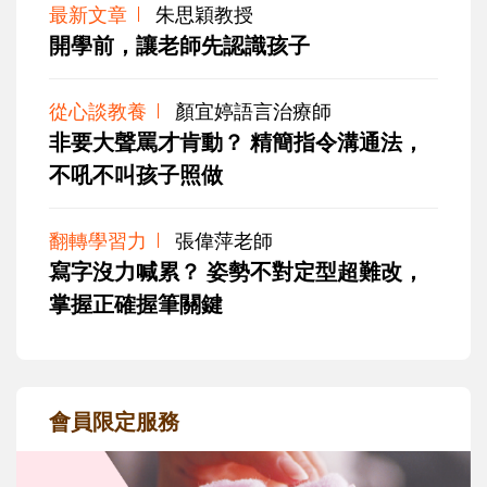
最新文章
朱思穎教授
開學前，讓老師先認識孩子
從心談教養
顏宜婷語言治療師
非要大聲罵才肯動？ 精簡指令溝通法，
不吼不叫孩子照做
翻轉學習力
張偉萍老師
寫字沒力喊累？ 姿勢不對定型超難改，
掌握正確握筆關鍵
會員限定服務