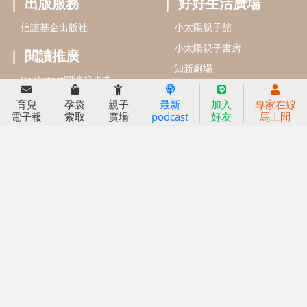
2023信誼年度報告
2024信誼年度報告
2025信誼年度報告
育兒服務
育兒
孕袋
親子
最新
加入
專家在線
好好育兒
電子報
索取
廣場
podcast
好友
馬上問
好孕袋
分齡育兒電子報
線上教養諮詢
出版服務
好好生活廣場
信誼基金出版社
小太陽親子館
小太陽親子書房
閱讀推廣
知新劇場
Bookstart閱讀起步走
農人餐桌
信誼幼兒文學獎
Green & Safe