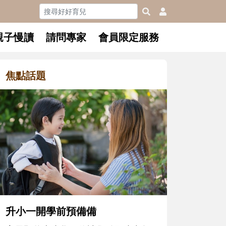
親子慢讀
請問專家
會員限定服務
焦點話題
和孩子一起長大的那個男人│讀
懂父親的不同模樣
沒有人天生就擅長當爸爸！男人總是
在一次次「前所未有」的體驗中，跟
著孩子一起長大。從給予安全感的肢
體遊戲，到獨立自主、角色認同及解
決問題的能力養成。爸爸正嘗試用不
同的模樣，參與孩子每個重要的成長