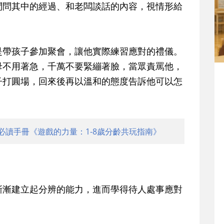
問問其中的經過、和老闆談話的內容，視情形給
。
是帶孩子參加聚會，讓他實際練習應對的禮儀。
母不用著急，千萬不要緊繃著臉，當眾責罵他，
子打圓場，回來後再以溫和的態度告訴他可以怎
。
必讀手冊《遊戲的力量：1-8歲分齡共玩指南》
漸漸建立起分辨的能力，進而學得待人處事應對