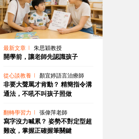
最新文章
朱思穎教授
開學前，讓老師先認識孩子
從心談教養
顏宜婷語言治療師
非要大聲罵才肯動？ 精簡指令溝
通法，不吼不叫孩子照做
翻轉學習力
張偉萍老師
寫字沒力喊累？ 姿勢不對定型超
難改，掌握正確握筆關鍵