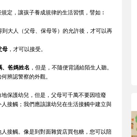
寶貝即將上小學，信誼集結國小老師
和教育專家的建議，從孩子的學習、
些規定，讓孩子養成規律的生活習慣，譬如︰
生活及團體適應等預備能力做起，幫
助您陪伴孩子做好入學準備，還有國
得到大人（父母、保母等）的允許後，才可以再
小教導主任帶爸媽提前了解小一校園
生活與課業學習，無痛銜接上小學。
父母
，才可以接受。
碼、爸媽姓名
，但是，不隨便背誦給陌生人聽。
如何辨認警察的外觀。
力地保護幼兒，但是，父母可千萬不要因噎廢
外人接觸；我們應該讓幼兒在生活接觸中建立與
他人接觸。像是到對面雜貨店買包糖，您可以陪