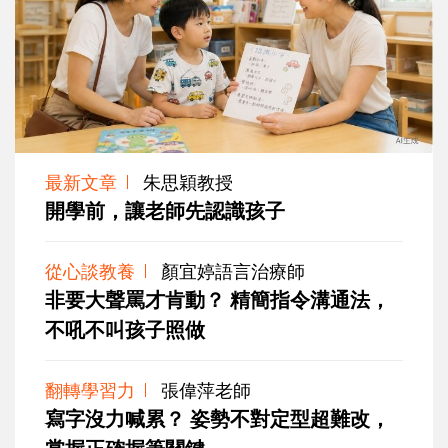
最新文章
朱思穎教授
開學前，讓老師先認識孩子
從心談教養
顏宜婷語言治療師
非要大聲罵才肯動？ 精簡指令溝通法，
不吼不叫孩子照做
翻轉學習力
張偉萍老師
寫字沒力喊累？ 姿勢不對定型超難改，