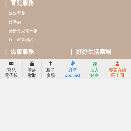
育兒服務
好好育兒
好孕袋
分齡育兒電子報
線上教養諮詢
出版服務
好好生活廣場
信誼基金出版社
小太陽親子館
育兒
孕袋
親子
最新
加入
專家在線
小太陽親子書房
閱讀推廣
電子報
索取
廣場
podcast
好友
馬上問
知新劇場
Bookstart閱讀起步走
農人餐桌
信誼幼兒文學獎
Green & Safe
信誼兒童動畫獎
小袋鼠說故事劇團
service@hsin-yi.org.tw