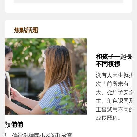
焦點話題
和孩子一起長大的那個男人│讀懂父親的
不同模樣
沒有人天生就擅長當爸爸！男人總是在一次
次「前所未有」的體驗中，跟著孩子一起長
大。從給予安全感的肢體遊戲，到獨立自
主、角色認同及解決問題的能力養成。爸爸
正嘗試用不同的模樣，參與孩子每個重要的
成長歷程。